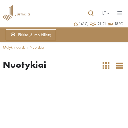
LT
14°C,
21:21
18°C
Pirkite įėjimo bilietą
Matyk ir daryk
Nuotykiai
Nuotykiai