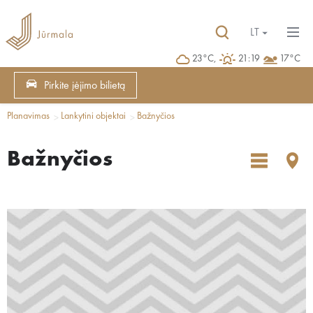
LT
23°C,
21:19
17°C
Pirkite įėjimo bilietą
Planavimas
Lankytini objektai
Bažnyčios
Bažnyčios