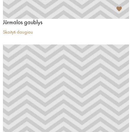
Jūrmalos gaublys
Skaityti daugiau