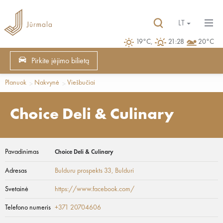
LT
19°C,
21:28
20°C
Pirkite įėjimo bilietą
Planuok
Nakvynė
Viešbučiai
Choice Deli & Culinary
Pavadinimas
Choice Deli & Culinary
Adresas
Bulduru prospekts 33
, Bulduri
Svetainė
https://www.facebook.com/
Telefono numeris
+371 20704606