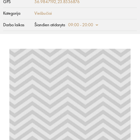
GPS
56.9847192,23.8536876
Kategorija
Viešbučiai
Darbo laikas
Šiandien atidaryta
09:00 - 20:00