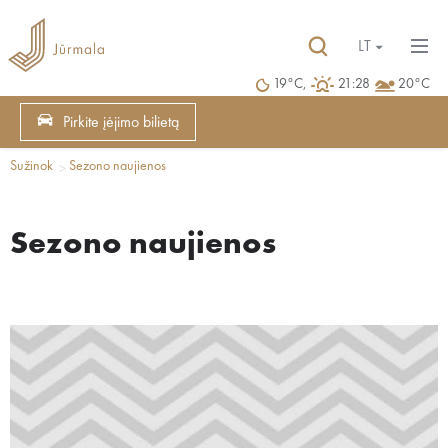
LT
19°C,
21:28
20°C
Pirkite įėjimo bilietą
Sužinok
Sezono naujienos
Sezono naujienos