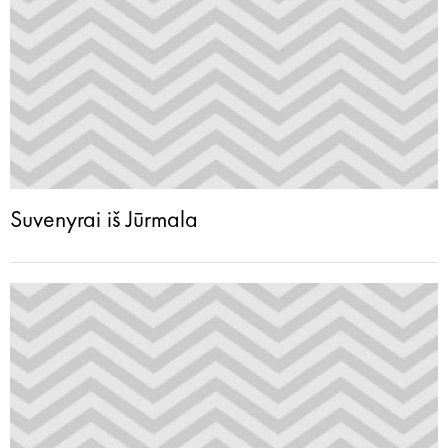
Suvenyrai iš Jūrmala