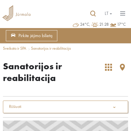
LT
24°C,
21:28
17°C
Pirkite įėjimo bilietą
Sveikata ir SPA
Sanatorijos ir reabilitacija
Sanatorijos ir
reabilitacija
Rūšiuoti