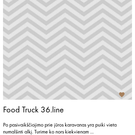
Food Truck 36.line
Po pasivaikščiojimo prie jūros karavanas yra puiki vieta
numalšinti alkį. Turime ko nors kiekvienam ...