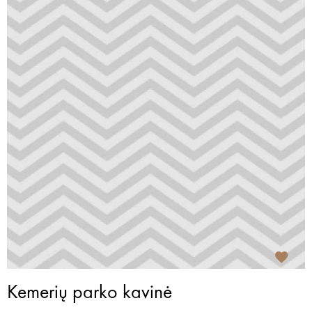
Kemerių parko kavinė