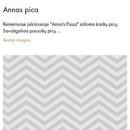
Annas pica
Kemeriuose įsikūrusioje "Anna's Pizza" siūloma karštų picų.
Savaitgaliais paruoštų picų ...
Skaityti daugiau