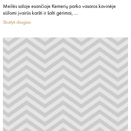
Meilės saloje esančioje Kemerių parko vasaros kavinėje
siūlomi įvairūs karšti ir šalti gėrimai, ...
Skaityti daugiau