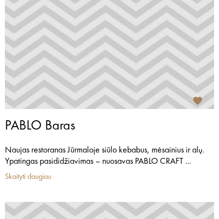
PABLO Baras
Naujas restoranas Jūrmaloje siūlo kebabus, mėsainius ir alų.
Ypatingas pasididžiavimas – nuosavas PABLO CRAFT ...
Skaityti daugiau