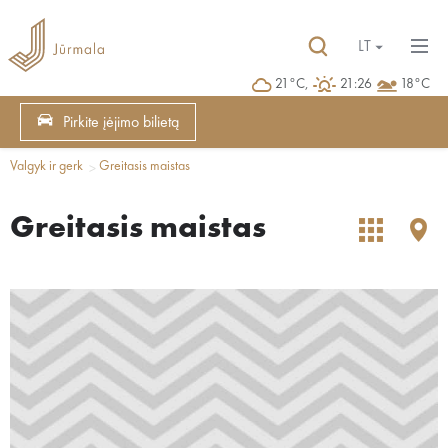
LT
21°C,
21:26
18°C
Pirkite įėjimo bilietą
Valgyk ir gerk
Greitasis maistas
Greitasis maistas