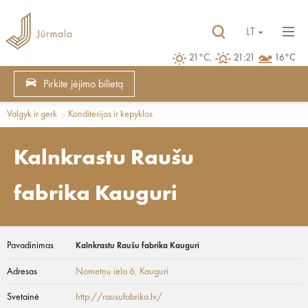
LT
21°C,
21:21
16°C
Pirkite įėjimo bilietą
Valgyk ir gerk
Konditerijos ir kepyklos
Kalnkrastu Raušu
fabrika Kauguri
Pavadinimas
Kalnkrastu Raušu fabrika Kauguri
Adresas
Nometņu iela 6
, Kauguri
Svetainė
http://rausufabrika.lv/