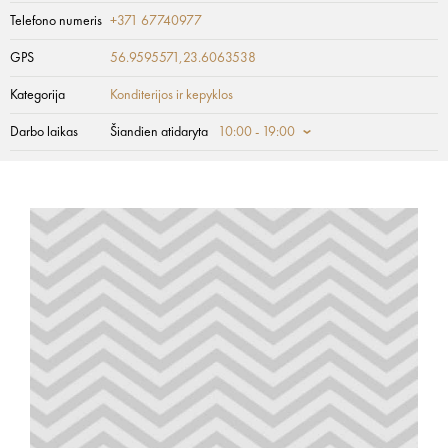
Telefono numeris
+371 67740977
GPS
56.9595571,23.6063538
Kategorija
Konditerijos ir kepyklos
Darbo laikas
Šiandien atidaryta
10:00 - 19:00