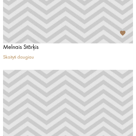
Melnais Stārķis
Skaityti daugiau