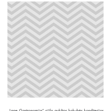
„Lage Gastronomija“ siūlo aukštos kokybės konditerijos