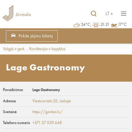
LT
24°C,
21:21
17°C
Pirkite įėjimo bilietą
Valgyk ir gerk
Konditerijos ir kepyklos
Lage Gastronomy
Pavadinimas
Lage Gastronomy
Adresas
Viestura iela 22
, Lielupe
Svetainė
https://ganbei.lv/
Telefono numeris
+371 27 039 648