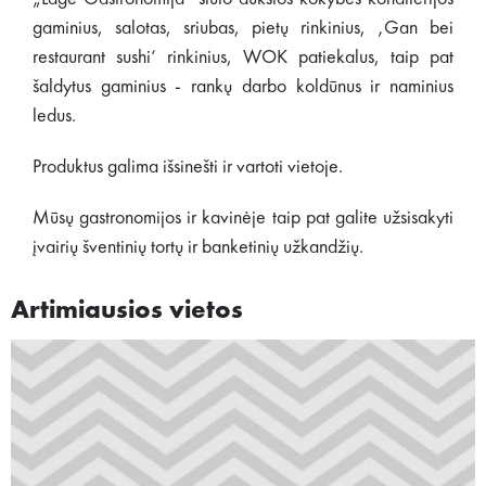
gaminius, salotas, sriubas, pietų rinkinius, ‚Gan bei
restaurant sushi‘ rinkinius, WOK patiekalus, taip pat
šaldytus gaminius - rankų darbo koldūnus ir naminius
ledus.
Produktus galima išsinešti ir vartoti vietoje.
Mūsų gastronomijos ir kavinėje taip pat galite užsisakyti
įvairių šventinių tortų ir banketinių užkandžių.
Artimiausios vietos