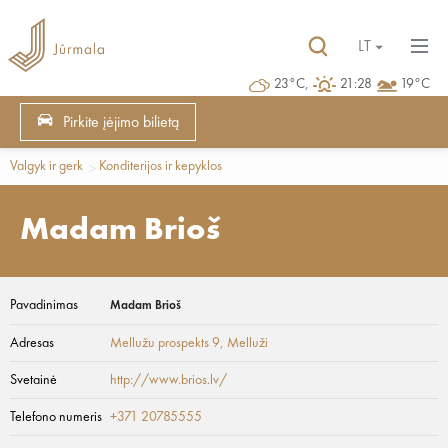
LT
23°C,
21:28
19°C
Pirkite įėjimo bilietą
Valgyk ir gerk
Konditerijos ir kepyklos
Madam Brioš
Pavadinimas
Madam Brioš
Adresas
Mellužu prospekts 9
, Melluži
Svetainė
http://www.brios.lv/
Telefono numeris
+371 20785555