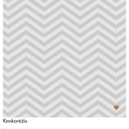
Kankorėžis