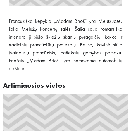
Prancūziška kepykla „Madam Brioš“ yra Melužuose,
šalia Melužų koncertų salės. Šalia savo romantiško
interjero ji siūlo šviežių skanių pyragaičių, kavos ir
tradicinių prancūziškų patiekalų. Be to, kavinė siūlo
įvairiausių prancūziškų patiekalų gamybos pamokų.
Priešais „Madam Brioš“ yra nemokama automobilių
aikštelė.
Artimiausios vietos