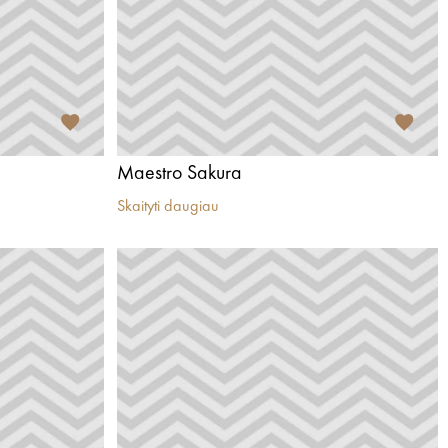
Maestro Sakura
Skaityti daugiau