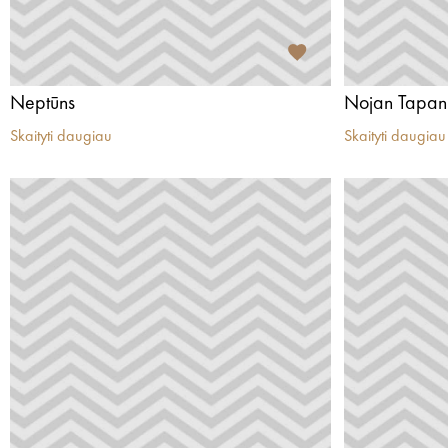
Neptūns
Nojan Tapan
Skaityti daugiau
Skaityti daugiau