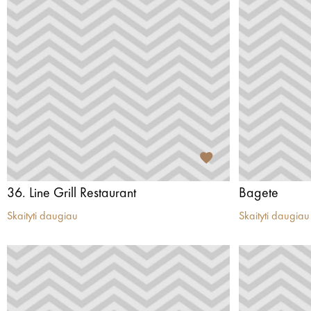
36. Line Grill Restaurant
Bagete
Skaityti daugiau
Skaityti daugiau