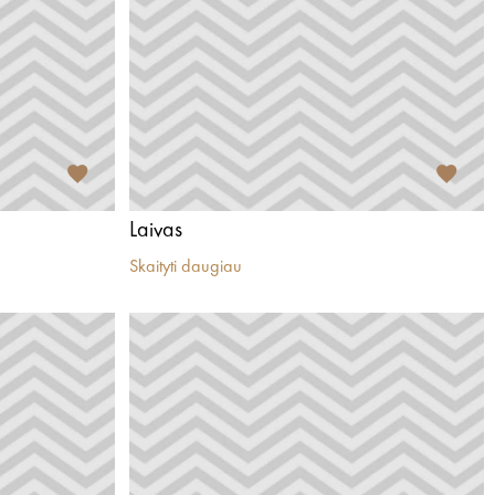
Laivas
Skaityti daugiau