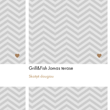
Grill&Fish Jomas terase
Skaityti daugiau