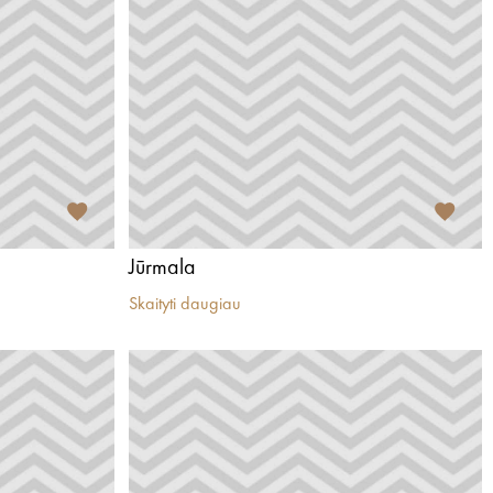
Jūrmala
Skaityti daugiau