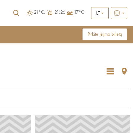
21°C,
21:26
17°C
LT
Pirkite įėjimo bilietą