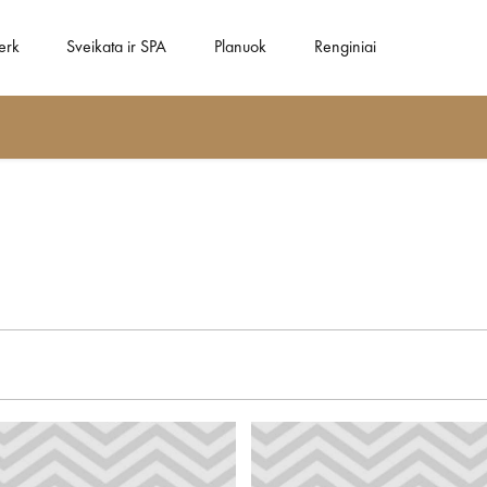
erk
Sveikata ir SPA
Planuok
Renginiai