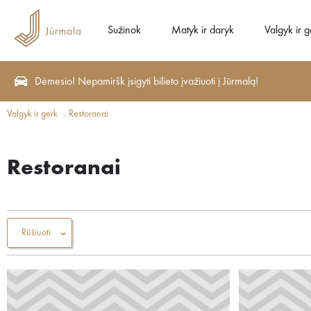
Sužinok
Matyk ir daryk
Valgyk ir g
Dėmesio! Nepamiršk įsigyti bilieto įvažiuoti į Jūrmalą!
Valgyk ir gerk
Restoranai
Restoranai
Rūšiuoti