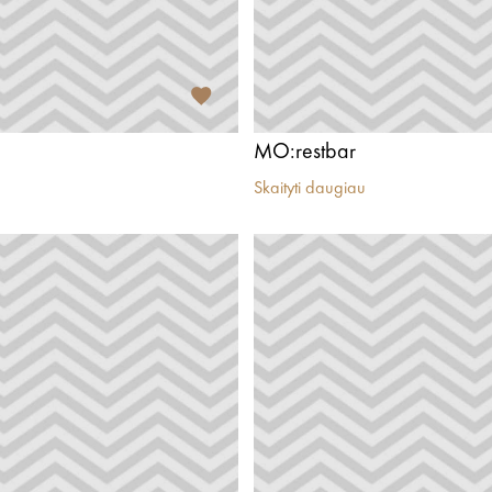
MO:restbar
Skaityti daugiau