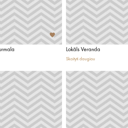
Jurmala
Lokāls Veranda
Skaityti daugiau