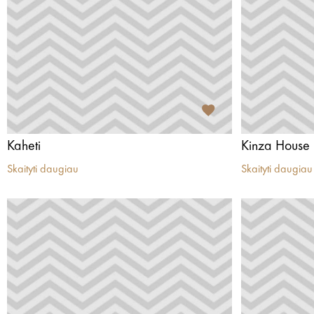
Kaheti
Kinza House
Skaityti daugiau
Skaityti daugiau