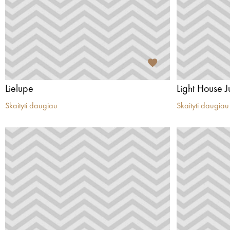
Lielupe
Light House 
Skaityti daugiau
Skaityti daugiau