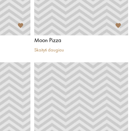
Moon Pizza
Skaityti daugiau