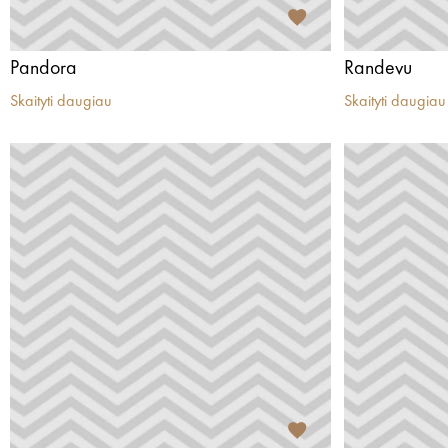
Pandora
Randevu
Skaityti daugiau
Skaityti daugiau