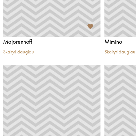
Majorenhoff
Mimino
Skaityti daugiau
Skaityti daugiau