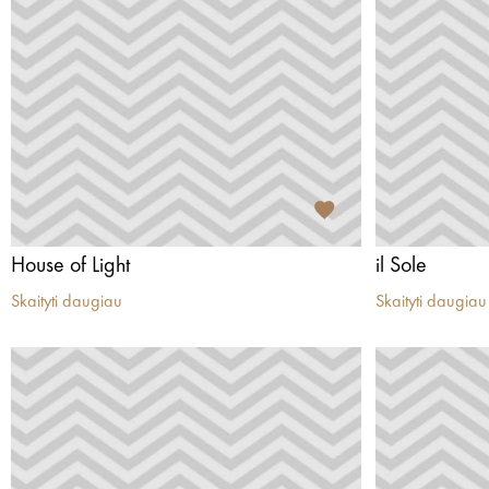
House of Light
il Sole
Skaityti daugiau
Skaityti daugiau