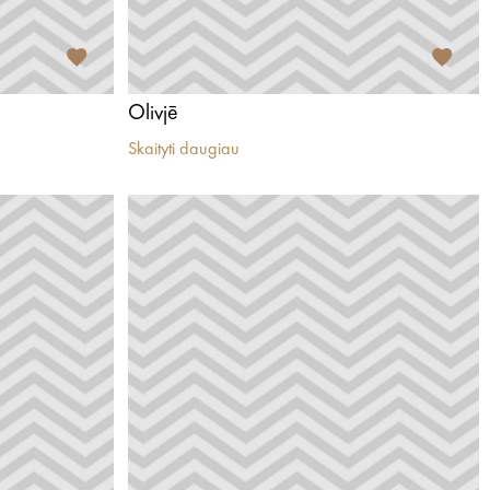
Olivjē
Skaityti daugiau