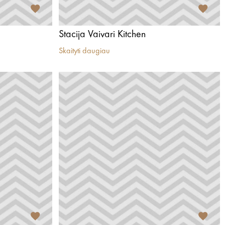
Stacija Vaivari Kitchen
Skaityti daugiau