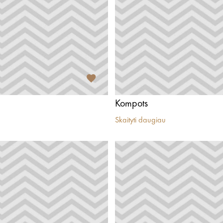
Kompots
Skaityti daugiau