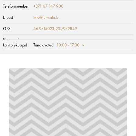
Telefoninumber
+371 67 147 900
E-post
info@jurmala.lv
GPS
56.9715023,23.7979849
Kategooria
Lahtiolekuajad
Täna avatud
10:00 - 17:00