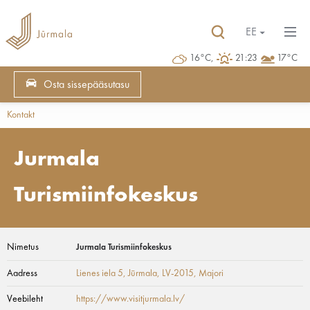
EE
16°C,
21:23
17°C
Osta sissepääsutasu
Kontakt
Jurmala
Turismiinfokeskus
Nimetus
Jurmala Turismiinfokeskus
Aadress
Lienes iela 5, Jūrmala, LV-2015
, Majori
Veebileht
https://www.visitjurmala.lv/