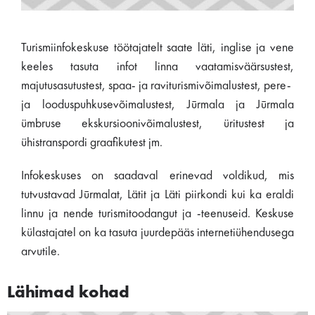
Turismiinfokeskuse töötajatelt saate läti, inglise ja vene
keeles tasuta infot linna vaatamisväärsustest,
majutusasutustest, spaa- ja raviturismivõimalustest, pere-
ja looduspuhkusevõimalustest, Jūrmala ja Jūrmala
ümbruse ekskursioonivõimalustest, üritustest ja
ühistranspordi graafikutest jm.
Infokeskuses on saadaval erinevad voldikud, mis
tutvustavad Jūrmalat, Lätit ja Läti piirkondi kui ka eraldi
linnu ja nende turismitoodangut ja -teenuseid. Keskuse
külastajatel on ka tasuta juurdepääs internetiühendusega
arvutile.
Lähimad kohad