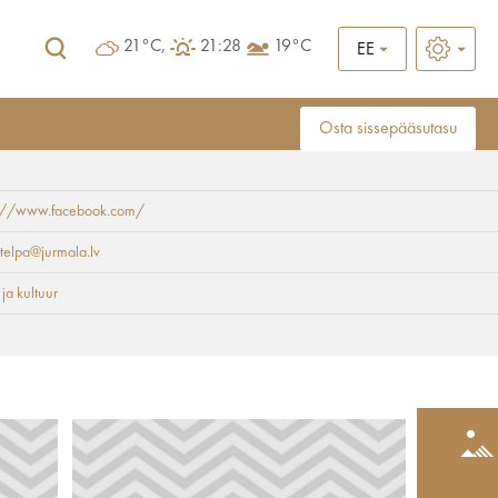
21°C,
21:28
19°C
EE
Osta sissepääsutasu
s://www.facebook.com/
aini keskus
rtelpa@jurmala.lv
 ja kultuur