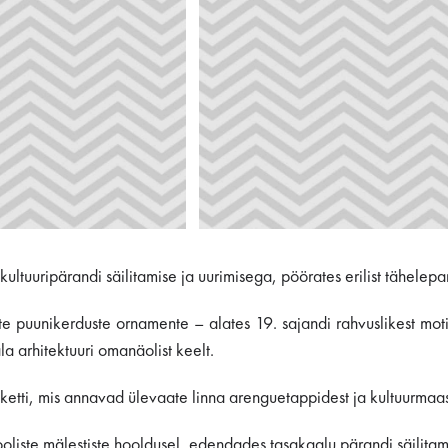
ultuuripärandi säilitamise ja uurimisega, pöörates erilist tähelepan
te puunikerduste ornamente – alates 19. sajandi rahvuslikest moti
a arhitektuuri omanäolist keelt.
etti, mis annavad ülevaate linna arenguetappidest ja kultuurmaast
looliste mälestiste hooldusel, edendades tasakaalu pärandi säilit