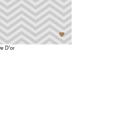
te D'or
t