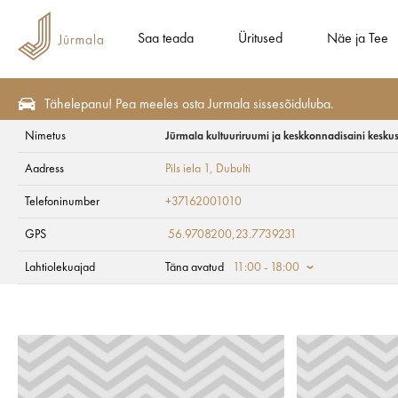
Saa teada
Üritused
Näe ja Tee
Tähelepanu! Pea meeles osta Jurmala sissesõiduluba.
Nimetus
Jūrmala kultuuriruumi ja keskkonnadisaini kesku
Näe ja Tee
Vaatekohad
Kunst ja kultuur
Aadress
Pils iela 1
, Dubulti
Jūrmala kultuuriru
Telefoninumber
+37162001010
GPS
56.9708200,23.7739231
Lahtiolekuajad
Täna avatud
11:00 - 18:00