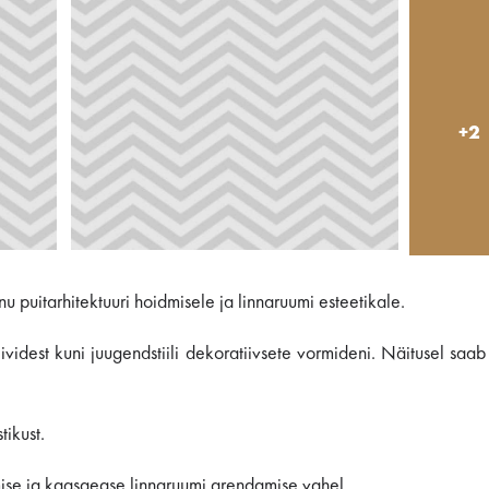
+2
u puitarhitektuuri hoidmisele ja linnaruumi esteetikale.
ividest kuni juugendstiili dekoratiivsete vormideni. Näitusel saa
ikust.
amise ja kaasaegse linnaruumi arendamise vahel.