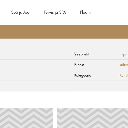
Söö ja Joo
Tervis ja SPA
Plaani
s
Veebileht
http
umi ja keskkonnadis
E-post
kultu
Kategooria
Kunst