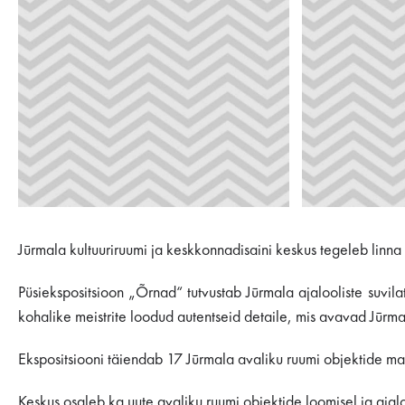
Jūrmala kultuuriruumi ja keskkonnadisaini keskus tegeleb linna k
Püsiekspositsioon „Õrnad“ tutvustab Jūrmala ajalooliste suvila
kohalike meistrite loodud autentseid detaile, mis avavad Jūrmal
Ekspositsiooni täiendab 17 Jūrmala avaliku ruumi objektide mak
Keskus osaleb ka uute avaliku ruumi objektide loomisel ja aja