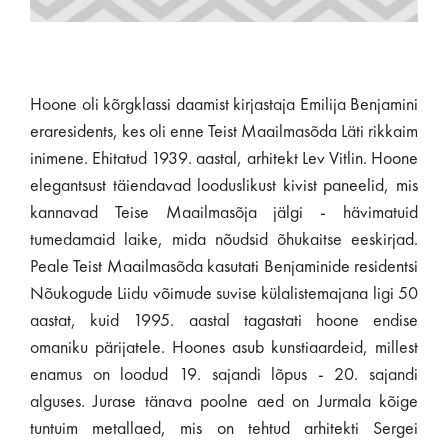
Hoone oli kõrgklassi daamist kirjastaja Emilija Benjamini
eraresidents, kes oli enne Teist Maailmasõda Läti rikkaim
inimene. Ehitatud 1939. aastal, arhitekt Lev Vitlin. Hoone
elegantsust täiendavad looduslikust kivist paneelid, mis
kannavad Teise Maailmasõja jälgi - hävimatuid
tumedamaid laike, mida nõudsid õhukaitse eeskirjad.
Peale Teist Maailmasõda kasutati Benjaminide residentsi
Nõukogude Liidu võimude suvise külalistemajana ligi 50
aastat, kuid 1995. aastal tagastati hoone endise
omaniku pärijatele. Hoones asub kunstiaardeid, millest
enamus on loodud 19. sajandi lõpus - 20. sajandi
alguses. Jurase tänava poolne aed on Jurmala kõige
tuntuim metallaed, mis on tehtud arhitekti Sergei