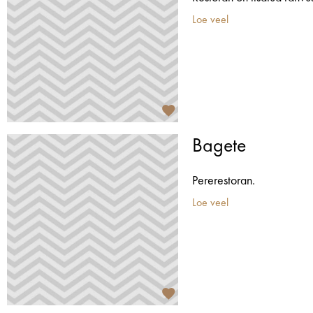
Loe veel
Bagete
Pererestoran.
Loe veel