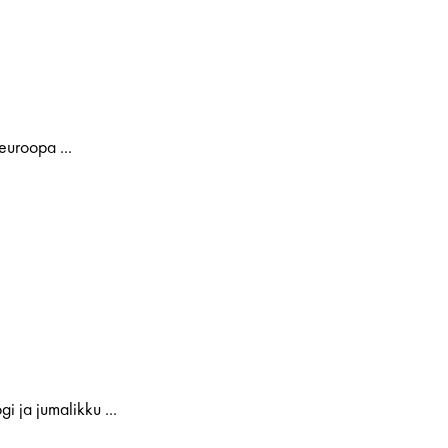
euroopa ...
i ja jumalikku ...