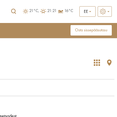
21°C,
21:21
16°C
EE
Osta sissepääsutasu
etsadest ...