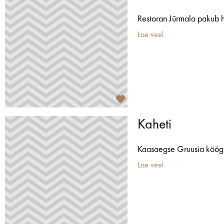
Restoran Jūrmala pakub h
Loe veel
Kaheti
Kaasaegse Gruusia köögi r
Loe veel