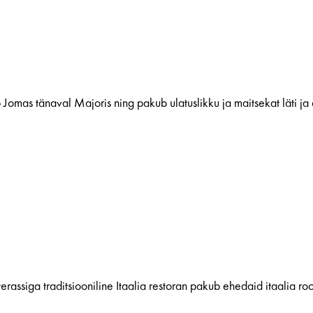
 Jomas tänaval Majoris ning pakub ulatuslikku ja maitsekat läti ja 
erassiga traditsiooniline Itaalia restoran pakub ehedaid itaalia roog