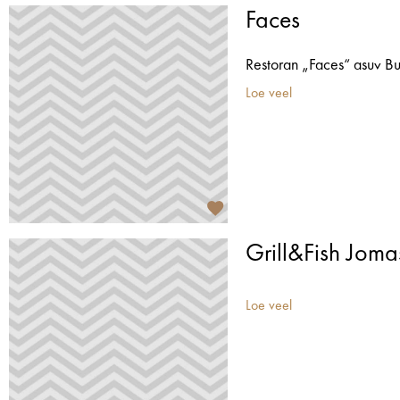
Faces
Restoran „Faces“ asuv Bu
Loe veel
Grill&Fish Joma
Loe veel