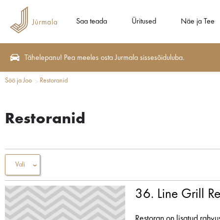
Saa teada
Üritused
Näe ja Tee
Tähelepanu! Pea meeles osta Jurmala sissesõiduluba.
Söö ja Joo
Restoranid
Restoranid
Vali
36. Line Grill R
Restoran on lisatud rahv