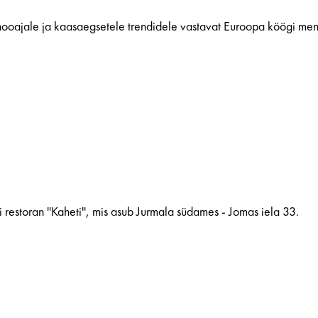
ooajale ja kaasaegsetele trendidele vastavat Euroopa köögi menü
estoran ''Kaheti'', mis asub Jurmala südames - Jomas iela 33.