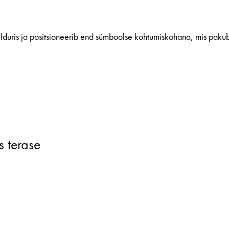
lduris ja positsioneerib end sümboolse kohtumiskohana, mis pakub 
s terase