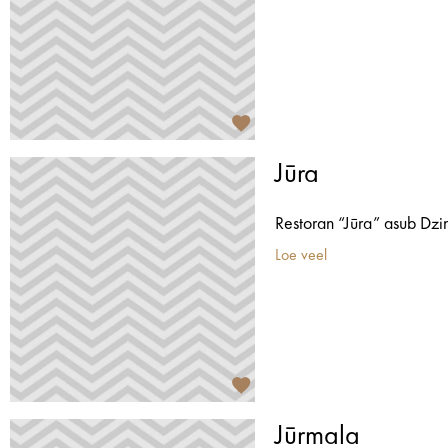
Jūra
Restoran “Jūra” asub Dzin
Loe veel
Jūrmala