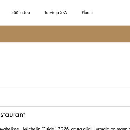
Söö ja Joo
Tervis ja SPA
Plaani
estaurant
usvahelisse „Michelin Guide“ 2026. aasta giidi. Jūrmala on männim