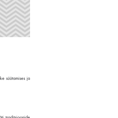
ke süütamises ja
ti traditsioonide