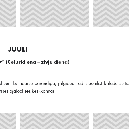
JUULI
 (Ceturtdiena – zivju diena)
uri kulinaarse pärandiga, jälgides traditsioonilist kalade suits
entses ajaloolises keskkonnas.