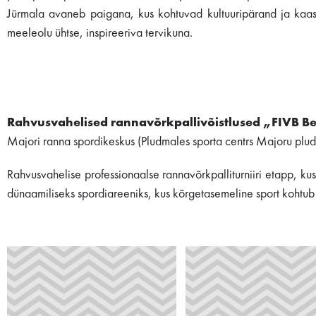
Jūrmala avaneb paigana, kus kohtuvad kultuuripärand ja kaasa
meeleolu ühtse, inspireeriva tervikuna.
Rahvusvahelised rannavõrkpallivõistlused „FIVB Be
Majori ranna spordikeskus (Pludmales sporta centrs Majoru plu
Rahvusvahelise professionaalse rannavõrkpalliturniiri etapp, k
dünaamiliseks spordiareeniks, kus kõrgetasemeline sport kohtub