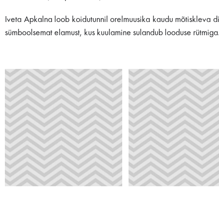
Iveta Apkalna loob koidutunnil orelmuusika kaudu mõtiskleva di
sümboolsemat elamust, kus kuulamine sulandub looduse rütmiga