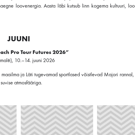
egne loovenergia. Aasta läbi kutsub linn kogema kultuuri, lood
JUUNI
ach Pro Tour Futures 2026”
dmalē), 10.–14. juuni 2026
us maailma ja Läti tugevamad sportlased võistlevad Majori rannal
 suvise atmosfääriga.