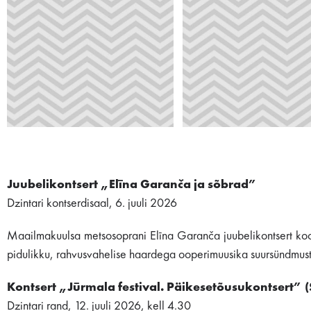
Juubelikontsert „Elīna Garanča ja sõbrad”
Dzintari kontserdisaal, 6. juuli 2026
Maailmakuulsa metsosoprani Elīna Garanča juubelikontsert koos 
pidulikku, rahvusvahelise haardega ooperimuusika suursündmust,
Kontsert „Jūrmala festival. Päikesetõusukontsert” (
Dzintari rand, 12. juuli 2026, kell 4.30