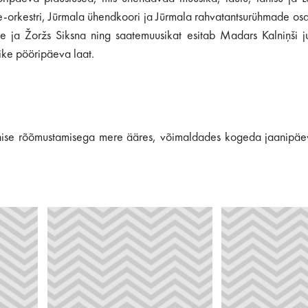
e-orkestri, Jūrmala ühendkoori ja Jūrmala rahvatantsurühmade osal
e ja Žoržs Siksna ning saatemuusikat esitab Madars Kalniņši j
ike pööripäeva laat.
 ühise rõõmustamisega mere ääres, võimaldades kogeda jaanipäev