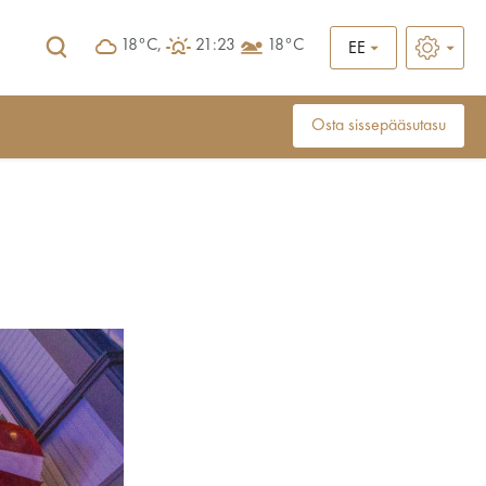
18°C,
21:23
18°C
EE
Osta sissepääsutasu