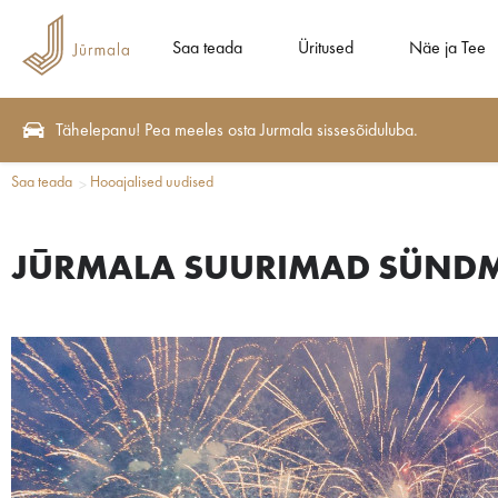
Saa teada
Üritused
Näe ja Tee
Tähelepanu! Pea meeles osta Jurmala sissesõiduluba.
Saa teada
Hooajalised uudised
JŪRMALA SUURIMAD SÜNDMU