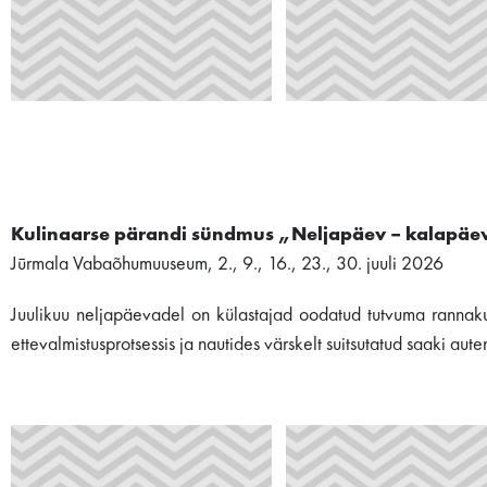
Kulinaarse pärandi sündmus „Neljapäev – kalapäev”
Jūrmala Vabaõhumuuseum, 2., 9., 16., 23., 30. juuli 2026
Juulikuu neljapäevadel on külastajad oodatud tutvuma rannakultu
ettevalmistusprotsessis ja nautides värskelt suitsutatud saaki aut