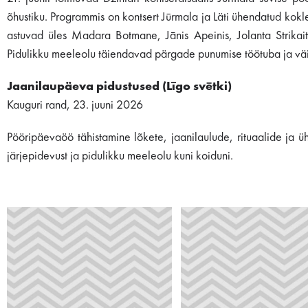
õhustiku. Programmis on kontsert Jūrmala ja Läti ühendatud kokl
astuvad üles Madara Botmane, Jānis Apeinis, Jolanta Strikait
Pidulikku meeleolu täiendavad pärgade punumise töötuba ja vä
Jaanilaupäeva pidustused (Līgo svētki)
Kauguri rand, 23. juuni 2026
Pööripäevaöö tähistamine lõkete, jaanilaulude, rituaalide ja
järjepidevust ja pidulikku meeleolu kuni koiduni.