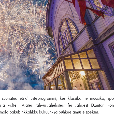
e suunatud sündmusteprogrammi, kus klassikaline muusika, sp
 vältel. Alates rahvusvahelistest festivalidest Dzintari kont
ala pakub rikkalikku kultuuri- ja puhkeelamuste spektrit.