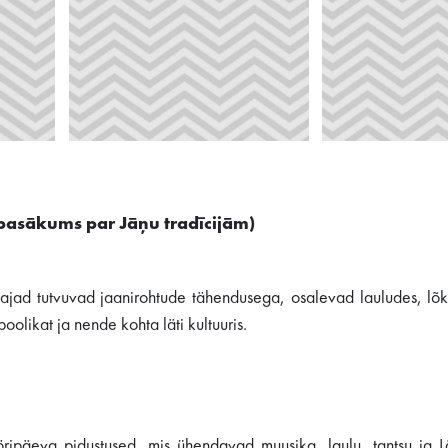
s pasākums par Jāņu tradīcijām)
jad tutvuvad jaanirohtude tähendusega, osalevad lauludes, lõk
oolikat ja nende kohta läti kultuuris.
öripäeva pidustused, mis ühendavad muusika, laulu, tantsu ja Lä