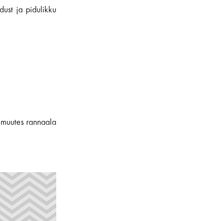
ust ja pidulikku
, muutes rannaala