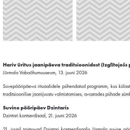
Hariv üritus jaanipäeva traditsioonidest (Izglītojoš
Jūrmala Vabaõhumuuseum, 13. juuni 2026
Suvepööripäeva rituaalidele pühendatud programm, kus külasta
traditsioonilise jaanijuustu valmistamises, avastades pühade sümb
Suvine pööripäev Dzintaris
Dzintari kontserdisaal, 21. juuni 2026
21. juunil toimuvad Dzintari kontserdisaalis Jūrmala suvise pö