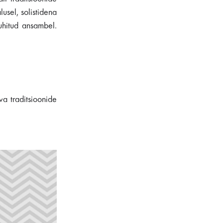
usel, solistidena
uhitud ansambel.
a traditsioonide