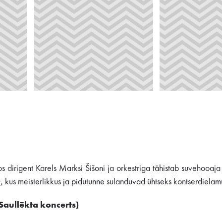
dirigent Karels Marksi Šišoni ja orkestriga tähistab suvehooaja
 kus meisterlikkus ja pidutunne sulanduvad ühtseks kontserdielam
Saullēkta koncerts)