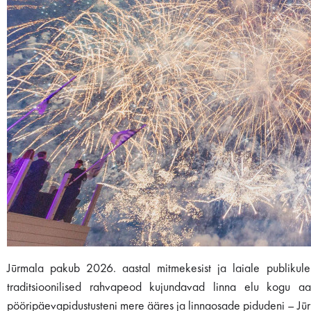
Jūrmala pakub 2026. aastal mitmekesist ja laiale publikul
traditsioonilised rahvapeod kujundavad linna elu kogu aasta
pööripäevapidustusteni mere ääres ja linnaosade pidudeni – Jūrm