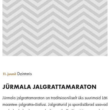
Dzintaris
11. juunil
JŪRMALA JALGRATTAMARATON
Jūrmala jalgrattamaraton on traditsiooniliselt üks suurimaid Läti
maantee-jalgrattavõistlusi. Jalgratturid ja spordisõbrad saavad