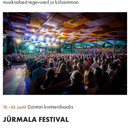
musikaalsed tegevused ja külasimman.
Dzintari kontserdisaalis
15.–23. juulil
JŪRMALA FESTIVAL