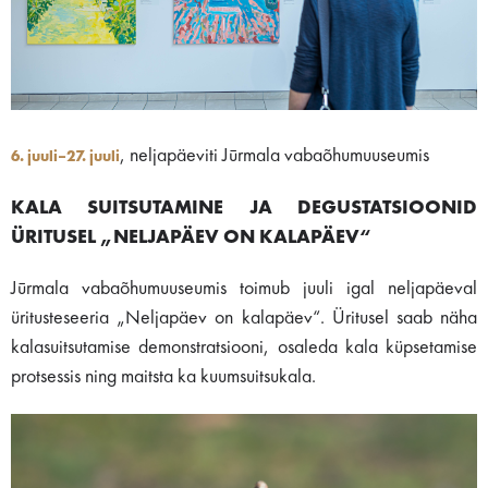
, neljapäeviti Jūrmala vabaõhumuuseumis
6. juuli–27. juuli
KALA SUITSUTAMINE JA DEGUSTATSIOONID
ÜRITUSEL „NELJAPÄEV ON KALAPÄEV“
Jūrmala vabaõhumuuseumis toimub juuli igal neljapäeval
üritusteseeria „Neljapäev on kalapäev“. Üritusel saab näha
kalasuitsutamise demonstratsiooni, osaleda kala küpsetamise
protsessis ning maitsta ka kuumsuitsukala.