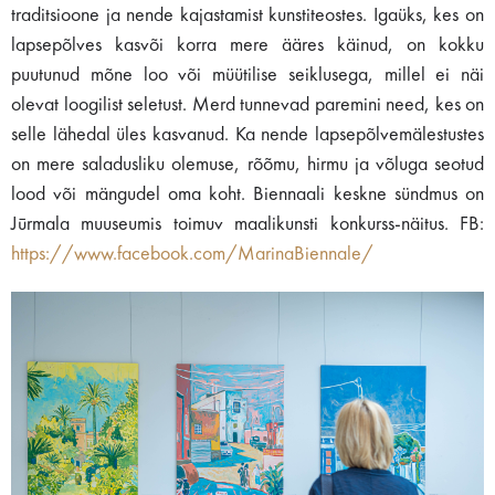
traditsioone ja nende kajastamist kunstiteostes. Igaüks, kes on
lapsepõlves kasvõi korra mere ääres käinud, on kokku
puutunud mõne loo või müütilise seiklusega, millel ei näi
olevat loogilist seletust. Merd tunnevad paremini need, kes on
selle lähedal üles kasvanud. Ka nende lapsepõlvemälestustes
on mere saladusliku olemuse, rõõmu, hirmu ja võluga seotud
lood või mängudel oma koht. Biennaali keskne sündmus on
Jūrmala muuseumis toimuv maalikunsti konkurss-näitus. FB:
https://www.facebook.com/MarinaBiennale/