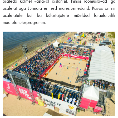
osaleda kolmel vastaval distantsil. Finišis rõõmustavad iga
osalejat aga Jūrmala erilised mälestusmedalid. Kavas on nii
osalejatele kui ka külastajatele mõeldud laiaulatuslik
meelelahutusprogramm.