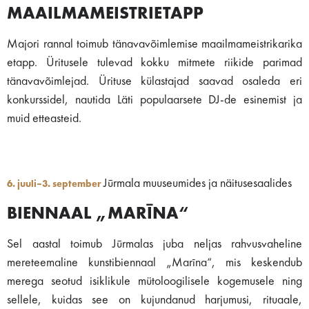
MAAILMAMEISTRIETAPP
Majori rannal toimub tänavavõimlemise maailmameistrikarika
etapp. Üritusele tulevad kokku mitmete riikide parimad
tänavavõimlejad. Ürituse külastajad saavad osaleda eri
konkurssidel, nautida Läti populaarsete DJ-de esinemist ja
muid etteasteid.
Jūrmala muuseumides ja näitusesaalides
6. juuli–3. september
BIENNAAL „MARĪNA“
Sel aastal toimub Jūrmalas juba neljas rahvusvaheline
mereteemaline kunstibiennaal „Marīna“, mis keskendub
merega seotud isiklikule mütoloogilisele kogemusele ning
sellele, kuidas see on kujundanud harjumusi, rituaale,