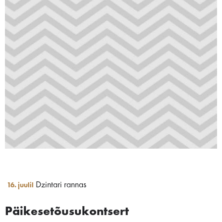
Dzintari rannas
16. juulil
Päikesetõusukontsert