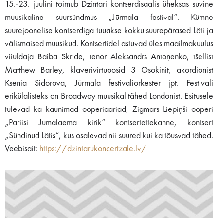
15.-23. juulini toimub Dzintari kontserdisaalis üheksas suvine
muusikaline suursündmus „Jūrmala festival“. Kümne
suurejoonelise kontserdiga tuuakse kokku suurepärased Läti ja
välismaised muusikud. Kontsertidel astuvad üles maailmakuulus
viiuldaja Baiba Skride, tenor Aleksandrs Antoņenko, tšellist
Matthew Barley, klaverivirtuoosid 3 Osokinit, akordionist
Ksenia Sidorova, Jūrmala festivaliorkester jpt. Festivali
erikülalisteks on Broadway muusikalitähed Londonist. Esitusele
tulevad ka kaunimad ooperiaariad, Zigmars Liepiņši ooperi
„Pariisi Jumalaema kirik“ kontsertettekanne, kontsert
„Sündinud Lätis“, kus osalevad nii suured kui ka tõusvad tähed.
Veebisait:
https://dzintarukoncertzale.lv/