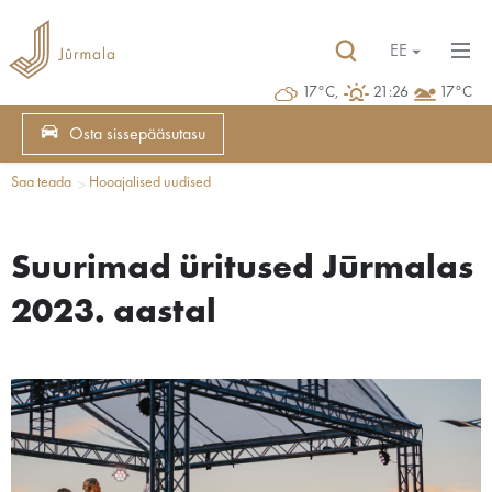
EE
17°C,
21:26
17°C
Osta sissepääsutasu
Saa teada
Hooajalised uudised
Suurimad üritused Jūrmalas
2023. aastal