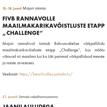
Majori rannas
15.-18. juunil
FIVB RANNAVOLLE
MAAILMAKARIKAVÕISTLUSTE ETAPP
„CHALLENGE“
Majori rannaliival toimub Rahvusvahelise võrkpalliliidu
maailmakarikavõistluste etapp „Challenge“, kus mõõtu
võtavad nii maailma kui ka Läti parimad võrkpalliduod meeste
ja naiste arvestuses.
Veebisait:
https://beachvolley.jurmala.lv/
17. juunil
Jūrmala vabaõhumuuseumis