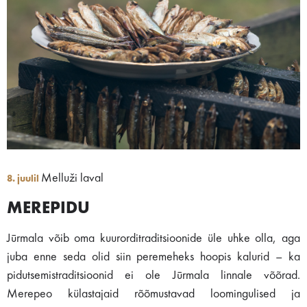
Melluži laval
8. juulil
MEREPIDU
Jūrmala võib oma kuurorditraditsioonide üle uhke olla, aga
juba enne seda olid siin peremeheks hoopis kalurid – ka
pidutsemistraditsioonid ei ole Jūrmala linnale võõrad.
Merepeo külastajaid rõõmustavad loomingulised ja