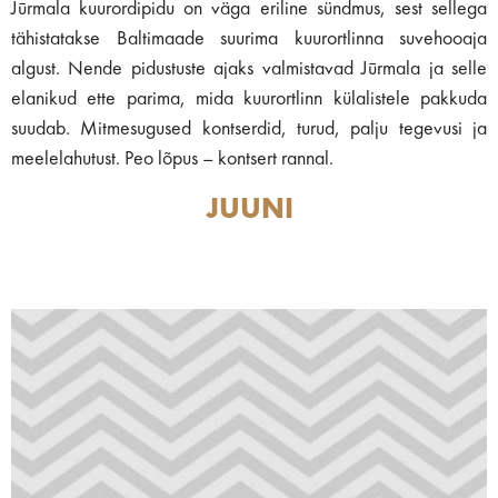
Jūrmala kuurordipidu on väga eriline sündmus, sest sellega
tähistatakse Baltimaade suurima kuurortlinna suvehooaja
algust. Nende pidustuste ajaks valmistavad Jūrmala ja selle
elanikud ette parima, mida kuurortlinn külalistele pakkuda
suudab. Mitmesugused kontserdid, turud, palju tegevusi ja
meelelahutust. Peo lõpus – kontsert rannal.
JUUNI