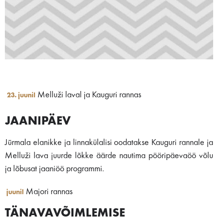
Melluži laval ja Kauguri rannas
23. juunil
JAANIPÄEV
Jūrmala elanikke ja linnakülalisi oodatakse Kauguri rannale ja
Melluži lava juurde lõkke äärde nautima pööripäevaöö võlu
ja lõbusat jaaniöö programmi.
Majori rannas
juunil
TÄNAVAVÕIMLEMISE