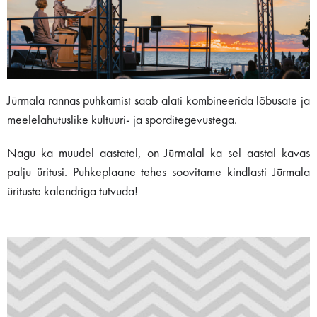
Jūrmala rannas puhkamist saab alati kombineerida lõbusate ja
meelelahutuslike kultuuri- ja sporditegevustega.
Nagu ka muudel aastatel, on Jūrmalal ka sel aastal kavas
palju üritusi. Puhkeplaane tehes soovitame kindlasti Jūrmala
ürituste kalendriga tutvuda!