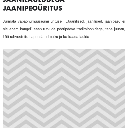
JAANILAULUDEGA
JAANIPEOÜRITUS
Jūrmala vabaõhumuuseumi üritusel „Jaanilised, jaanilised, jaanipäev ei
ole enam kaugel“ saab tutvuda pööripäeva traditsioonidega, teha juustu,
Läti rahvustoitu hapendatud putru ja ka kaasa laulda.