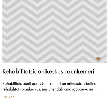
Rehabilitatsioonikeskus Jaunķemeri
Rehabilitatsioonikeskus Jaunķemeri on mitmeotstarbeline
rehabilitatsioonikeskus, mis ühendab oma igapäevases ...
Loe veel