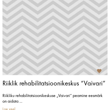
Riiklik rehabilitatsioonikeskus “Vaivari”
Riikliku rehabilitatsioonikeskuse „Vaivari“ peamine eesmärk
on aidata ...
Loe veel