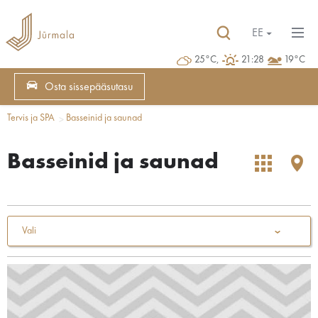
EE
25°C,
21:28
19°C
Osta sissepääsutasu
Tervis ja SPA
Basseinid ja saunad
Basseinid ja saunad
Vali