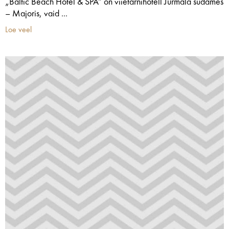
„Baltic Beach Hotel & SPA” on viietärnihotell Jurmala südames
– Majoris, vaid ...
Loe veel