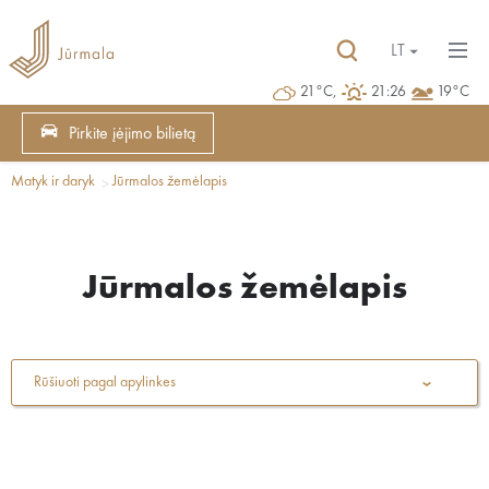
LT
21°C,
21:26
19°C
Pirkite įėjimo bilietą
Matyk ir daryk
Jūrmalos žemėlapis
Jūrmalos žemėlapis
Rūšiuoti pagal apylinkes