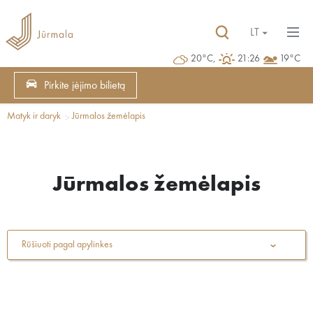
LT
20°C,
21:26
19°C
Pirkite įėjimo bilietą
Matyk ir daryk
Jūrmalos žemėlapis
Jūrmalos žemėlapis
Rūšiuoti pagal apylinkes