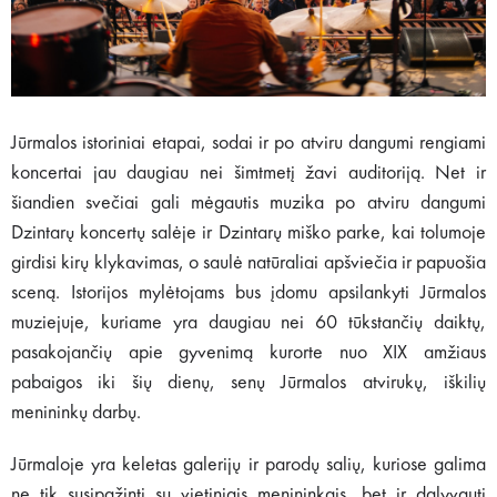
Jūrmalos istoriniai etapai, sodai ir po atviru dangumi rengiami
koncertai jau daugiau nei šimtmetį žavi auditoriją. Net ir
šiandien svečiai gali mėgautis muzika po atviru dangumi
Dzintarų koncertų salėje ir Dzintarų miško parke, kai tolumoje
girdisi kirų klykavimas, o saulė natūraliai apšviečia ir papuošia
sceną. Istorijos mylėtojams bus įdomu apsilankyti Jūrmalos
muziejuje, kuriame yra daugiau nei 60 tūkstančių daiktų,
pasakojančių apie gyvenimą kurorte nuo XIX amžiaus
pabaigos iki šių dienų, senų Jūrmalos atvirukų, iškilių
menininkų darbų.
Jūrmaloje yra keletas galerijų ir parodų salių, kuriose galima
ne tik susipažinti su vietiniais menininkais, bet ir dalyvauti