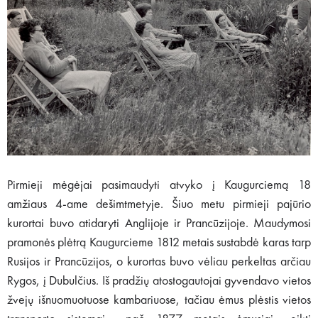
Pirmieji mėgėjai pasimaudyti atvyko į Kaugurciemą 18
amžiaus 4-ame dešimtmetyje. Šiuo metu pirmieji pajūrio
kurortai buvo atidaryti Anglijoje ir Prancūzijoje. Maudymosi
pramonės plėtrą Kaugurcieme 1812 metais sustabdė karas tarp
Rusijos ir Prancūzijos, o kurortas buvo vėliau perkeltas arčiau
Rygos, į Dubulčius. Iš pradžių atostogautojai gyvendavo vietos
žvejų išnuomuotuose kambariuose, tačiau ėmus plėstis vietos