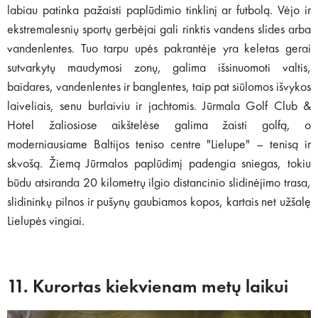
labiau patinka pažaisti paplūdimio tinklinį ar futbolą. Vėjo ir
ekstremalesnių sportų gerbėjai gali rinktis vandens slides arba
vandenlentes. Tuo tarpu upės pakrantėje yra keletas gerai
sutvarkytų maudymosi zonų, galima išsinuomoti valtis,
baidares, vandenlentes ir banglentes, taip pat siūlomos išvykos
laiveliais, senu burlaiviu ir jachtomis. Jūrmala Golf Club &
Hotel žaliosiose aikštelėse galima žaisti golfą, o
moderniausiame Baltijos teniso centre "Lielupe" – tenisą ir
skvošą. Žiemą Jūrmalos paplūdimį padengia sniegas, tokiu
būdu atsiranda 20 kilometrų ilgio distancinio slidinėjimo trasa,
slidininkų pilnos ir pušynų gaubiamos kopos, kartais net užšalę
Lielupės vingiai.
11. Kurortas kiekvienam metų laikui