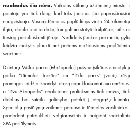
nuobodus čia nėra.
Vaikams siūlomų užsiėmimų mieste ir
gamtoje yra tiek daug, kad toks jausmas čia paprasčiausiai
neegzistuoja. Vasarą Jūrmalos paplūdimys virsta 24 kilometrų
ilgio, didele smėlio dėže, kur galima statyti skulptūras, pilis ar
tiesiog pasipliuškenti jūroje. Nedidelis įlankos pakrančių gylis
leidžia mokytis plaukti net patiems mažiausiems paplūdimio
svečiams.
Dzintarų Miško parko (Mežaparks) pušyne įsikūrusio nuotykių
parko "Jūrmalas Tarzāns" un "Tīklu parks" įvairių rūšių
pramogos leidžia išbandyti drąsą nepriklausomai nuo amžiaus,
o "Līvu Akvaparks" atrakcionai pralinksmins tiek mažus, tiek
didelius bei suteiks galimybę patekti į atogrąžų klimatą.
Specialių pasiūlymų vaikams paruošė ir Jūrmalos verslininkai,
pradedant patraukliais valgiaraščiais ir baigiant specialiais
SPA pasiūlymais.