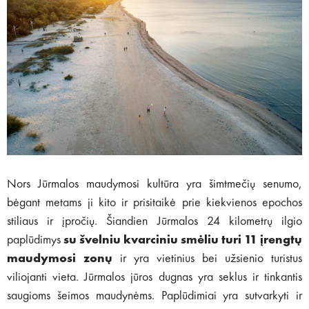
Nors Jūrmalos maudymosi kultūra yra šimtmečių senumo,
bėgant metams ji kito ir prisitaikė prie kiekvienos epochos
stiliaus ir įpročių. Šiandien Jūrmalos 24 kilometrų ilgio
paplūdimys
su švelniu kvarciniu smėliu turi 11 įrengtų
maudymosi zonų
ir yra vietinius bei užsienio turistus
viliojanti vieta. Jūrmalos jūros dugnas yra seklus ir tinkantis
saugioms šeimos maudynėms. Paplūdimiai yra sutvarkyti ir