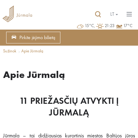
LT
15°C,
21:23
17°C
Pirkite įėjimo bilietą
Sužinok
Apie Jūrmalą
Apie Jūrmalą
11 PRIEŽASČIŲ ATVYKTI Į
JŪRMALĄ
Jūrmala – tai didžiausias kurortinis miestas Baltijos jūros