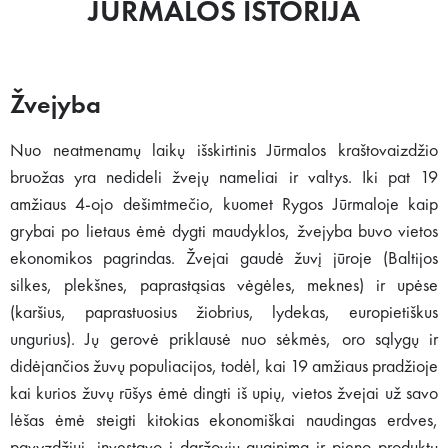
JŪRMALOS ISTORIJA
Žvejyba
Nuo neatmenamų laikų išskirtinis Jūrmalos kraštovaizdžio
bruožas yra nedideli žvejų nameliai ir valtys. Iki pat 19
amžiaus 4-ojo dešimtmečio, kuomet Rygos Jūrmaloje kaip
grybai po lietaus ėmė dygti maudyklos, žvejyba buvo vietos
ekonomikos pagrindas. Žvejai gaudė žuvį jūroje (Baltijos
silkes, plekšnes, paprastąsias vėgėles, meknes) ir upėse
(karšius, paprastuosius žiobrius, lydekas, europietiškus
ungurius). Jų gerovė priklausė nuo sėkmės, oro sąlygų ir
didėjančios žuvų populiacijos, todėl, kai 19 amžiaus pradžioje
kai kurios žuvų rūšys ėmė dingti iš upių, vietos žvejai už savo
lėšas ėmė steigti kitokias ekonomiškai naudingas erdves,