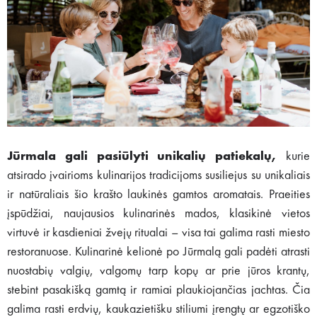
Jūrmala gali pasiūlyti unikalių patiekalų,
kurie
atsirado įvairioms kulinarijos tradicijoms susiliejus su unikaliais
ir natūraliais šio krašto laukinės gamtos aromatais. Praeities
įspūdžiai, naujausios kulinarinės mados, klasikinė vietos
virtuvė ir kasdieniai žvejų ritualai – visa tai galima rasti miesto
restoranuose. Kulinarinė kelionė po Jūrmalą gali padėti atrasti
nuostabių valgių, valgomų tarp kopų ar prie jūros krantų,
stebint pasakišką gamtą ir ramiai plaukiojančias jachtas. Čia
galima rasti erdvių, kaukazietišku stiliumi įrengtų ar egzotiško