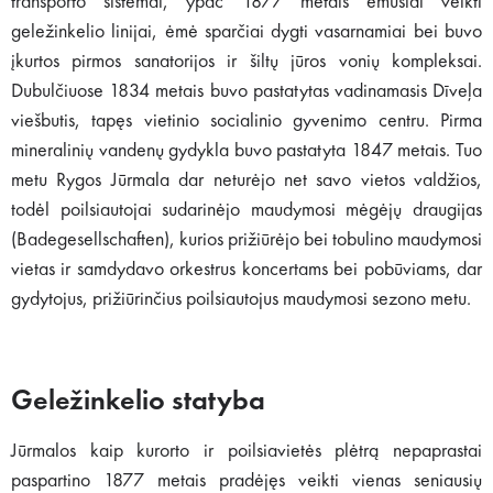
transporto sistemai, ypač 1877 metais ėmusiai veikti
geležinkelio linijai, ėmė sparčiai dygti vasarnamiai bei buvo
įkurtos pirmos sanatorijos ir šiltų jūros vonių kompleksai.
Dubulčiuose 1834 metais buvo pastatytas vadinamasis Dīveļa
viešbutis, tapęs vietinio socialinio gyvenimo centru. Pirma
mineralinių vandenų gydykla buvo pastatyta 1847 metais. Tuo
metu Rygos Jūrmala dar neturėjo net savo vietos valdžios,
todėl poilsiautojai sudarinėjo maudymosi mėgėjų draugijas
(Badegesellschaften), kurios prižiūrėjo bei tobulino maudymosi
vietas ir samdydavo orkestrus koncertams bei pobūviams, dar
gydytojus, prižiūrinčius poilsiautojus maudymosi sezono metu.
Geležinkelio statyba
Jūrmalos kaip kurorto ir poilsiavietės plėtrą nepaprastai
paspartino 1877 metais pradėjęs veikti vienas seniausių