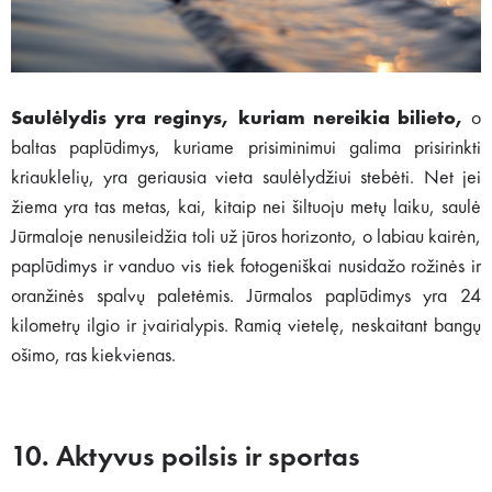
Saulėlydis yra reginys, kuriam nereikia bilieto,
o
baltas paplūdimys, kuriame prisiminimui galima prisirinkti
kriauklelių, yra geriausia vieta saulėlydžiui stebėti. Net jei
žiema yra tas metas, kai, kitaip nei šiltuoju metų laiku, saulė
Jūrmaloje nenusileidžia toli už jūros horizonto, o labiau kairėn,
paplūdimys ir vanduo vis tiek fotogeniškai nusidažo rožinės ir
oranžinės spalvų paletėmis. Jūrmalos paplūdimys yra 24
kilometrų ilgio ir įvairialypis. Ramią vietelę, neskaitant bangų
ošimo, ras kiekvienas.
10. Aktyvus poilsis ir sportas