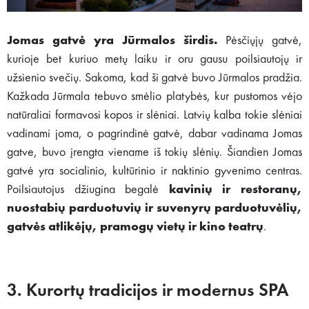
Jomas gatvė yra Jūrmalos širdis.
Pėsčiųjų gatvė,
kurioje bet kuriuo metų laiku ir oru gausu poilsiautojų ir
užsienio svečių. Sakoma, kad ši gatvė buvo Jūrmalos pradžia.
Kažkada Jūrmala tebuvo smėlio platybės, kur pustomos vėjo
natūraliai formavosi kopos ir slėniai. Latvių kalba tokie slėniai
vadinami joma, o pagrindinė gatvė, dabar vadinama Jomas
gatve, buvo įrengta viename iš tokių slėnių. Šiandien Jomas
gatvė yra socialinio, kultūrinio ir naktinio gyvenimo centras.
Poilsiautojus džiugina begalė
kavinių ir restoranų,
nuostabių parduotuvių ir suvenyrų parduotuvėlių,
gatvės atlikėjų, pramogų vietų ir kino teatrų
.
3. Kurortų tradicijos ir modernus SPA