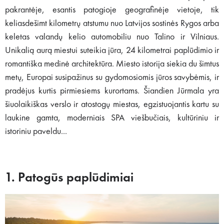
pakrantėje, esantis patogioje geografinėje vietoje, tik
keliasdešimt kilometrų atstumu nuo Latvijos sostinės Rygos arba
keletas valandų kelio automobiliu nuo Talino ir Vilniaus.
Unikalią aurą miestui suteikia jūra, 24 kilometrai paplūdimio ir
romantiška medinė architektūra. Miesto istorija siekia du šimtus
metų, Europai susipažinus su gydomosiomis jūros savybėmis, ir
pradėjus kurtis pirmiesiems kurortams. Šiandien Jūrmala yra
šiuolaikiškas verslo ir atostogų miestas, egzistuojantis kartu su
laukine gamta, moderniais SPA viešbučiais, kultūriniu ir
istoriniu paveldu...
1. Patogūs paplūdimiai