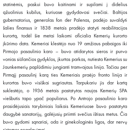
statinėmis, paskui buvo kaitinami ir supilami į didelius
ąžuolinius kubilus, kuriuose gydydavosi svečiai. Baltijos
gubernatorius, generolas fon der Palenas, padėjo suvaldyti
šalies finansus ir 1838 metais pradėjo statyti reabilitacijos
kurortą, todėl šie metai laikomi oficialia Kemerių kurorto
įkūrimo data. Kemeriai klestėjo nuo 19 amžiaus pabaigos iki
Pirmojo pasaulinio karo – buvo atidarytos sieros ir purvo
vonias siūlančios gydyklos, įkurtas parkas, nutiesta Kemerius su
Jaunkemerių paplūdimiu jungianti tramvajaus linija. Tačiau per
Pirmąjį pasaulinį karą ties Kemeriais praėjo fronto linija ir
kurortas buvo visiškai sugriautas. Tarpukariu jis dar kartą
suklestėjo, o 1936 metais pastatytas naujas Kemerių SPA
viešbutis tapo ypač populiarus. Po Antrojo pasaulinio karo
prasidėjusiais tarybiniais laikais Kemeriuose buvo pastatyta
daugybė sanatorijų, galėjusių priimti svečius ištisus metus. Čia
buvo gydomi sąnariai, oda ir ginekologinės ligos, dar nervų