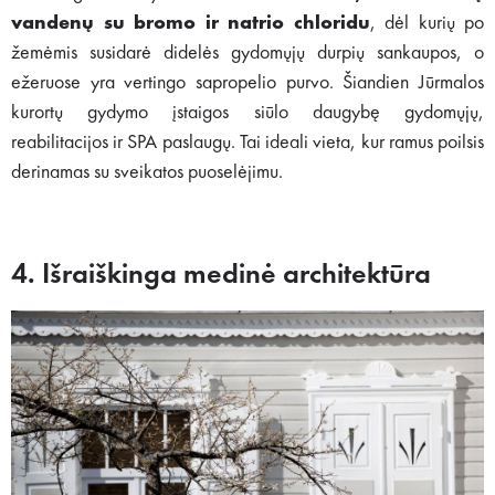
vandenų su bromo ir natrio chloridu
, dėl kurių po
žemėmis susidarė didelės gydomųjų durpių sankaupos, o
ežeruose yra vertingo sapropelio purvo. Šiandien Jūrmalos
kurortų gydymo įstaigos siūlo daugybę gydomųjų,
reabilitacijos ir SPA paslaugų. Tai ideali vieta, kur ramus poilsis
derinamas su sveikatos puoselėjimu.
4. Išraiškinga medinė architektūra