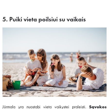
5. Puiki vieta poilsiui su vaikais
Jūrmala yra nuostabi vieta vaikystei praleisti.
Sąvokos