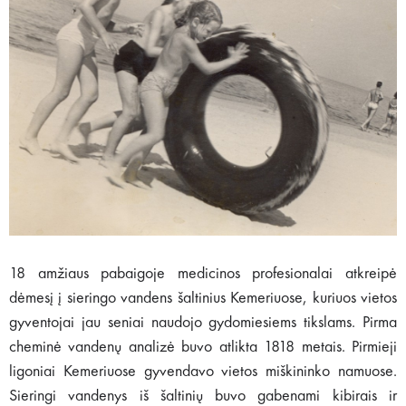
18 amžiaus pabaigoje medicinos profesionalai atkreipė
dėmesį į sieringo vandens šaltinius Kemeriuose, kuriuos vietos
gyventojai jau seniai naudojo gydomiesiems tikslams. Pirma
cheminė vandenų analizė buvo atlikta 1818 metais. Pirmieji
ligoniai Kemeriuose gyvendavo vietos miškininko namuose.
Sieringi vandenys iš šaltinių buvo gabenami kibirais ir