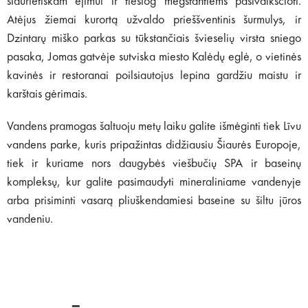
šiaurietiškam ėjimui ir tiesiog mėgstantiems pasivaikščioti.
Atėjus žiemai kurortą užvaldo prieššventinis šurmulys, ir
Dzintarų miško parkas su tūkstančiais švieselių virsta sniego
pasaka, Jomas gatvėje sutviska miesto Kalėdų eglė, o vietinės
kavinės ir restoranai poilsiautojus lepina gardžiu maistu ir
karštais gėrimais.
Vandens pramogas šaltuoju metų laiku galite išmėginti tiek Līvu
vandens parke, kuris pripažintas didžiausiu Šiaurės Europoje,
tiek ir kuriame nors daugybės viešbučių SPA ir baseinų
kompleksų, kur galite pasimaudyti mineraliniame vandenyje
arba prisiminti vasarą pliuškendamiesi baseine su šiltu jūros
vandeniu.