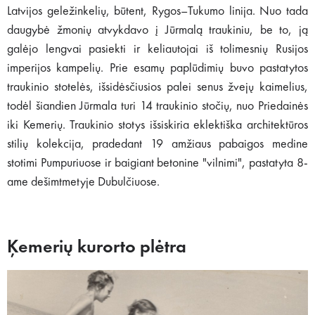
Latvijos geležinkelių, būtent, Rygos–Tukumo linija. Nuo tada
daugybė žmonių atvykdavo į Jūrmalą traukiniu, be to, ją
galėjo lengvai pasiekti ir keliautojai iš tolimesnių Rusijos
imperijos kampelių. Prie esamų paplūdimių buvo pastatytos
traukinio stotelės, išsidėsčiusios palei senus žvejų kaimelius,
todėl šiandien Jūrmala turi 14 traukinio stočių, nuo Priedainės
iki Kemerių. Traukinio stotys išsiskiria eklektiška architektūros
stilių kolekcija, pradedant 19 amžiaus pabaigos medine
stotimi Pumpuriuose ir baigiant betonine "vilnimi", pastatyta 8-
ame dešimtmetyje Dubulčiuose.
Ķemerių kurorto plėtra