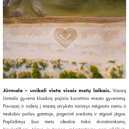
Jūrmala – unikali vieta visais metų laikais.
Vasarą
Jūrmala gyvena klasikinį pajūrio kurortinio miesto gyvenimą.
Pavasarį ir rudenį į miestą atvyksta norintys mėgautis ramiu ir
neskubiu poilsiu gamtoje, pagerinti sveikatą ir atgauti jėgas.
Paplūdimys šiuo metu idealiai tinka dviratininkams,