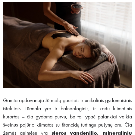
Gamta apdovanojo Jūrmalą gausiais ir unikaliais gydomaisiais
ištekliais. Jūrmala yra ir balneologinis, ir kartu klimatinis
kurortas – čia gydoma purvu, be to, ypač palankiai veikia
švelnus pajūrio klimatas su fitoncidų turtingu pušynų oru. Čia
žemės gelmėse yra
sieros vandenilio, mineralinių