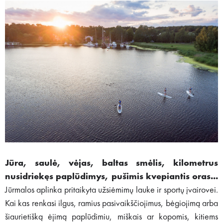
Jūra, saulė, vėjas, baltas smėlis, kilometrus
nusidriekęs paplūdimys, pušimis kvepiantis oras...
Jūrmalos aplinka pritaikyta užsiėmimų lauke ir sportų įvairovei.
Kai kas renkasi ilgus, ramius pasivaikščiojimus, bėgiojimą arba
šiaurietišką ėjimą paplūdimiu, miškais ar kopomis, kitiems