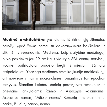
Medinė architektūra
yra vienas iš skiriamųjų Jūrmalos
bruožų, ypač žavūs namai su dekoratyviniais bokšteliais ir
stiklinėmis verandomis. Mediena, kaip statybinė medžiaga,
buvo pasirinkta jau 19 amžiaus viduryje SPA centrų statybai,
kuomet poilsiautojai pradėjo bėgti iš miestų į Jūrmalą
atsipalaiduoti. Ypatinga medienos estetika įkūnijo neoklasikinį,
art nouveau stilius ir nacionalinius romantinius tos epochos
motyvus. Šiandien keletas istorinių pastatų yra restauruoti ir
prieinami lankytojams: Rainio ir Aspazijos vasarnamis,
Aspazijos namas, "Miško namas" Kemerių nacionaliniame
parke, Buldurų parodų namai.