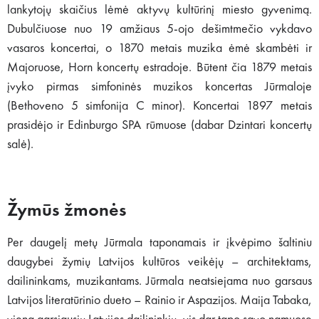
lankytojų skaičius lėmė aktyvų kultūrinį miesto gyvenimą.
Dubulčiuose nuo 19 amžiaus 5-ojo dešimtmečio vykdavo
vasaros koncertai, o 1870 metais muzika ėmė skambėti ir
Majoruose, Horn koncertų estradoje. Būtent čia 1879 metais
įvyko pirmas simfoninės muzikos koncertas Jūrmaloje
(Bethoveno 5 simfonija C minor). Koncertai 1897 metais
prasidėjo ir Edinburgo SPA rūmuose (dabar Dzintari koncertų
salė).
Žymūs žmonės
Per daugelį metų Jūrmala taponamais ir įkvėpimo šaltiniu
daugybei žymių Latvijos kultūros veikėjų – architektams,
dailininkams, muzikantams. Jūrmala neatsiejama nuo garsaus
Latvijos literatūrinio dueto – Rainio ir Aspazijos. Maija Tabaka,