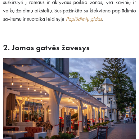
suskirstyti į ramaus ir aktyvaus poilsio zonas, yra kavinių ir
vaikų žaidimų aikštelių. Susipažinkite su kiekvieno paplūdimio
savitumu ir nuotaika leidinyje
Paplūdimių gidas
.
2. Jomas gatvės žavesys