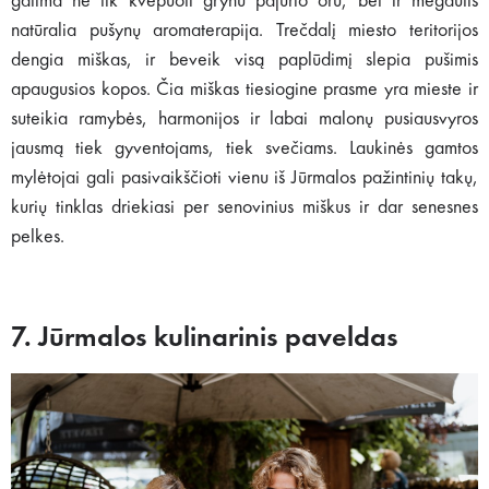
galima ne tik kvėpuoti grynu pajūrio oru, bet ir mėgautis
natūralia pušynų aromaterapija. Trečdalį miesto teritorijos
dengia miškas, ir beveik visą paplūdimį slepia pušimis
apaugusios kopos. Čia miškas tiesiogine prasme yra mieste ir
suteikia ramybės, harmonijos ir labai malonų pusiausvyros
jausmą tiek gyventojams, tiek svečiams. Laukinės gamtos
mylėtojai gali pasivaikščioti vienu iš Jūrmalos pažintinių takų,
kurių tinklas driekiasi per senovinius miškus ir dar senesnes
pelkes.
7. Jūrmalos kulinarinis paveldas