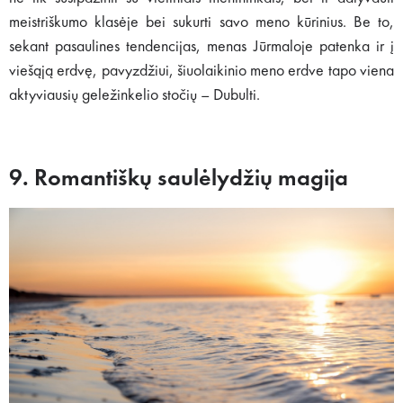
meistriškumo klasėje bei sukurti savo meno kūrinius. Be to,
sekant pasaulines tendencijas, menas Jūrmaloje patenka ir į
viešąją erdvę, pavyzdžiui, šiuolaikinio meno erdve tapo viena
aktyviausių geležinkelio stočių – Dubulti.
9. Romantiškų saulėlydžių magija