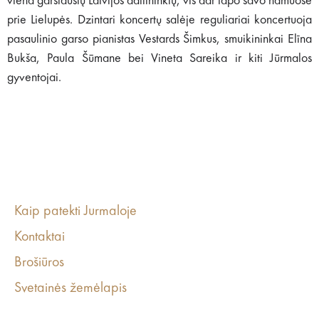
viena garsiausių Latvijos dailininkių, vis dar tapo savo namuose
prie Lielupės. Dzintari koncertų salėje reguliariai koncertuoja
pasaulinio garso pianistas Vestards Šimkus, smuikininkai Elīna
Bukša, Paula Šūmane bei Vineta Sareika ir kiti Jūrmalos
gyventojai.
Kaip patekti Jurmaloje
Kontaktai
Brošiūros
Svetainės žemėlapis