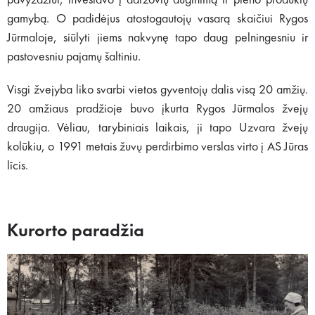
pavyzdžiui, investavo į daržovių auginimą ir pieno produktų
gamybą. O padidėjus atostogautojų vasarą skaičiui Rygos
Jūrmaloje, siūlyti jiems nakvynę tapo daug pelningesniu ir
pastovesniu pajamų šaltiniu.
Visgi žvejyba liko svarbi vietos gyventojų dalis visą 20 amžių.
20 amžiaus pradžioje buvo įkurta Rygos Jūrmalos žvejų
draugija. Vėliau, tarybiniais laikais, ji tapo Uzvara žvejų
kolūkiu, o 1991 metais žuvų perdirbimo verslas virto į AS Jūras
līcis.
Kurorto paradžia