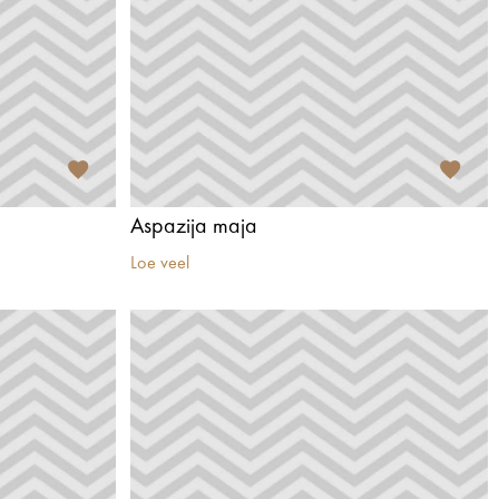
Aspazija maja
Loe veel