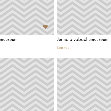
namuuseum
Jūrmala vabaõhumuuseum
Loe veel