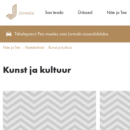
Saa teada
Üritused
Näe ja Tee
Tähelepanu! Pea meeles osta Jurmala sissesõiduluba.
Näe ja Tee
Vaatekohad
Kunst ja kultuur
Kunst ja kultuur