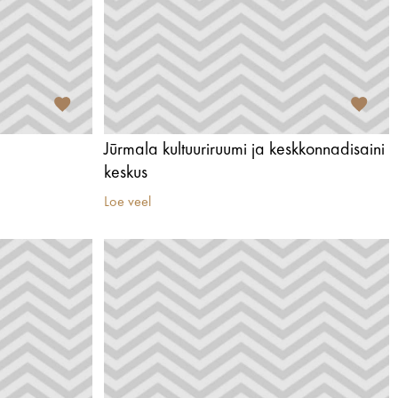
Jūrmala kultuuriruumi ja keskkonnadisaini
keskus
Loe veel