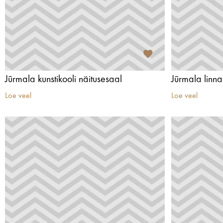
Jūrmala kunstikooli näitusesaal
Jūrmala lin
Loe veel
Loe veel