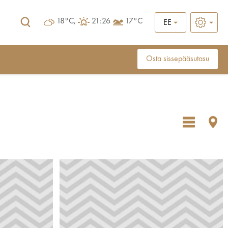
18°C,
21:26
17°C
EE
Osta sissepääsutasu