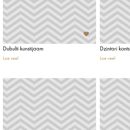
Dubulti kunstijaam
Dzintari kont
Loe veel
Loe veel