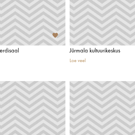
serdisaal
Jūrmala kultuurikeskus
Loe veel