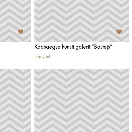
Kaasaegse kunsti galerii “Bastejs”
Loe veel