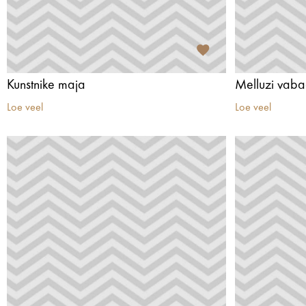
Kunstnike maja
Melluzi vab
Loe veel
Loe veel