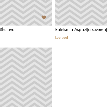
aõhulava
Rainise ja Aspazija suvema
Loe veel