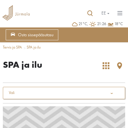
EE
21°C,
21:26
18°C
Osta sissepääsutasu
Tervis ja SPA
SPA ja ilu
SPA ja ilu
Vali