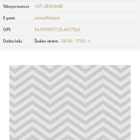
Tālruņa numurs
+371 28303482
E-pasts
vaivari@daily.lv
GPS
56.9590977,23.6677265
Darba laiks
Šodien atvērts
08:00 - 17:00