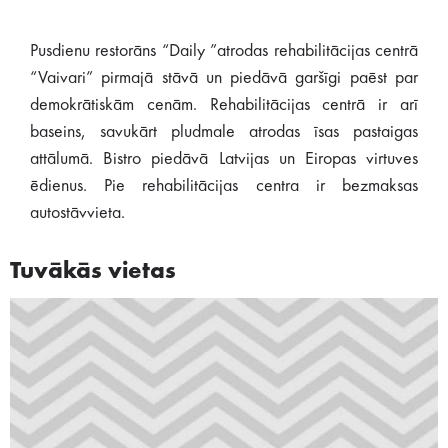
Pusdienu restorāns “Daily ”atrodas rehabilitācijas centrā
“Vaivari” pirmajā stāvā un piedāvā garšīgi paēst par
demokrātiskām cenām. Rehabilitācijas centrā ir arī
baseins, savukārt pludmale atrodas īsas pastaigas
attālumā. Bistro piedāvā Latvijas un Eiropas virtuves
ēdienus. Pie rehabilitācijas centra ir bezmaksas
autostāvvieta.
Tuvākās vietas