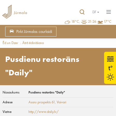
LV
18°C,
21:26
17°C
Pirkt Jūrmalas caurlaidi
Ēd un Dzer
Ātrā ēdināšana
Pusdienu restorāns
"Daily"
Nosaukums
Pusdienu restorāns "Daily"
Adrese
Asaru prospekts 61
, Vaivari
Vietne
http://www.daily.lv/