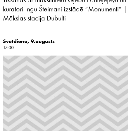
Tikšanās ar mākslinieku Gļebu Panteļejevu un
kuratori Ingu Šteimani izstādē “Monumenti” |
Mākslas stacija Dubulti
Svētdiena, 9.augusts
17:00