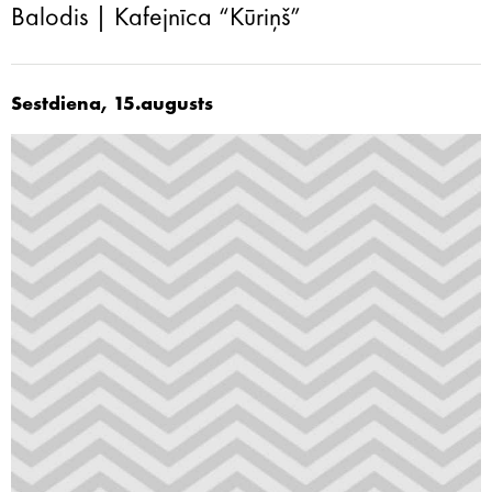
Balodis | Kafejnīca “Kūriņš”
Sestdiena, 15.augusts