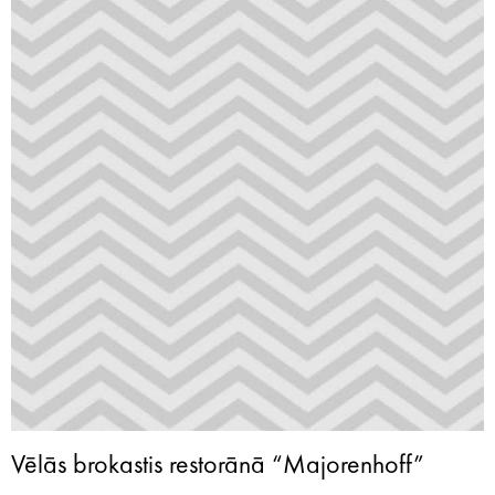
Vēlās brokastis restorānā “Majorenhoff”