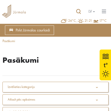
LV
24°C,
21:21
17°C
Pirkt Jūrmalas caurlaidi
Pasākumi
Pasākumi
Izvēlieties kategoriju
Atlasīt pēc apkaimes