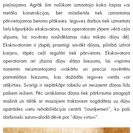
pieļaujama. Agrāk šim nolūkam izmantoja koka laipas vai
metāla konstrukcijas, bet mūsdienās tiek izmantotas
pārvietojamas betona plāksnes. Ieguves darbos tiek izmantots
liels kāpurķēžu ekskavators, kura operatoram jāņem vērā ceļa
slīpums, lai novērstu noslīdēšanas risku mīksto dūņu dēļ.
Ekskavatoram ir jāspēj prasmīgi savākt dūņas, pilnībā iztīrot
karjeru, tāpēc ceļš regulāri tiek pārvietots. Ekskavatora
operatoram arī jāzina dūņu slāņa biezums, lai vispirms
noņemtu neizmantojamo virskārtu un precīzi novērtētu
pamatslāņa biezumu, kas dažādās ieguves vietās var
atšķirties. Svarīgi ir nepārkāpt robežu un neizņemt dūņas līdz
pašiem iežiem. Pēc izrakšanas dūņas tiek pārkrautas smagajā
mašīnā un tālāk ar mazajiem traktoriem nogādātas uz dūņu
apstrādes vietu rehabilitācijas centrā “Jaunķemeri”, ko paši
darbinieki sarunvalodā dēvē par “dūņu virtuvi”.