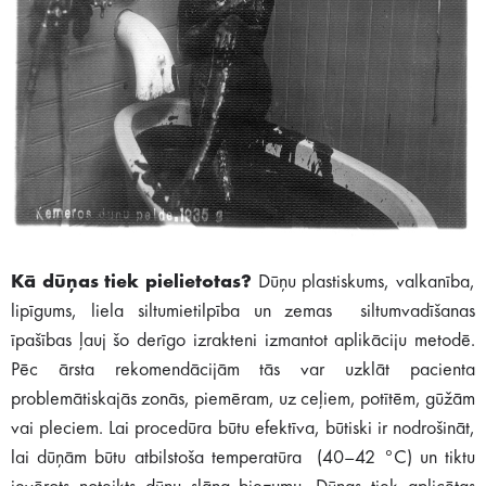
Kā dūņas tiek pielietotas?
Dūņu plastiskums, valkanība,
lipīgums, liela siltumietilpība un zemas siltumvadīšanas
īpašības ļauj šo derīgo izrakteni izmantot aplikāciju metodē.
Pēc ārsta rekomendācijām tās var uzklāt pacienta
problemātiskajās zonās, piemēram, uz ceļiem, potītēm, gūžām
vai pleciem. Lai procedūra būtu efektīva, būtiski ir nodrošināt,
lai dūņām būtu atbilstoša temperatūra (40–42 °C) un tiktu