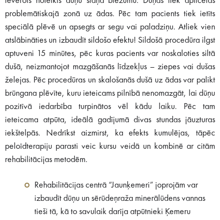
ievērots noteikts dūņu slāņa biezumu. Dūņas tiek aplicētas
problemātiskajā zonā uz ādas. Pēc tam pacients tiek ietīts
speciālā plēvē un apsegts ar segu vai paladziņu. Atliek vien
atslābināties un izbaudīt sildošo efektu! Sildošā procedūra ilgst
aptuveni 15 minūtes, pēc kuras pacients var noskaloties siltā
dušā, neizmantojot mazgāšanās līdzekļus – ziepes vai dušas
želejas. Pēc procedūras un skalošanās dušā uz ādas var palikt
brūngana plēvīte, kuru ieteicams pilnībā nenomazgāt, lai dūņu
pozitīvā iedarbība turpinātos vēl kādu laiku. Pēc tam
ieteicama atpūta, ideālā gadījumā divas stundas jāuzturas
iekštelpās. Nedrīkst aizmirst, ka efekts kumulējas, tāpēc
peloīdterapiju parasti veic kursu veidā un kombinē ar citām
rehabilitācijas metodēm.
Rehabilitācijas centrā “Jaunķemeri” joprojām var
izbaudīt dūņu un sērūdeņraža minerālūdens vannas
tieši tā, kā to savulaik darīja atpūtnieki Ķemeru