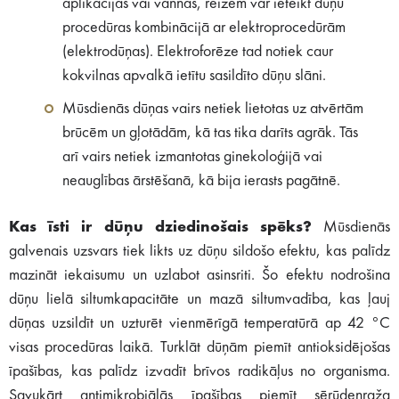
aplikācijas vai vannas, reizēm var ieteikt dūņu
procedūras kombinācijā ar elektroprocedūrām
(elektrodūņas). Elektroforēze tad notiek caur
kokvilnas apvalkā ietītu sasildīto dūņu slāni.
Mūsdienās dūņas vairs netiek lietotas uz atvērtām
brūcēm un gļotādām, kā tas tika darīts agrāk. Tās
arī vairs netiek izmantotas ginekoloģijā vai
neauglības ārstēšanā, kā bija ierasts pagātnē.
Kas īsti ir dūņu dziedinošais spēks?
Mūsdienās
galvenais uzsvars tiek likts uz dūņu sildošo efektu, kas palīdz
mazināt iekaisumu un uzlabot asinsriti. Šo efektu nodrošina
dūņu lielā siltumkapacitāte un mazā siltumvadība, kas ļauj
dūņas uzsildīt un uzturēt vienmērīgā temperatūrā ap 42 °C
visas procedūras laikā. Turklāt dūņām piemīt antioksidējošas
īpašības, kas palīdz izvadīt brīvos radikāļus no organisma.
Savukārt antimikrobiālās īpašības piemīt sērūdenraža