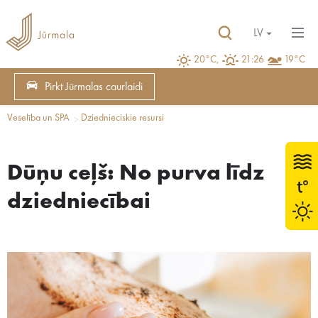
LV
20°C,
21:26
19°C
Pirkt Jūrmalas caurlaidi
Veselība un SPA
Dziednieciskie resursi
Dūņu ceļš: No purva līdz
dziedniecībai