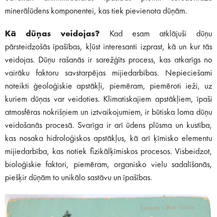
minerālūdens komponentei, kas tiek pievienota dūņām.
Kā dūņas veidojas?
Kad esam atklājuši dūņu
pārsteidzošās īpašības, kļūst interesanti izprast, kā un kur tās
veidojas. Dūņu rašanās ir sarežģīts process, kas atkarīgs no
vairāku faktoru savstarpējas mijiedarbības. Nepieciešami
noteikti ģeoloģiskie apstākļi, piemēram, piemēroti ieži, uz
kuriem dūņas var veidoties. Klimatiskajiem apstākļiem, īpaši
atmosfēras nokrišņiem un iztvaikojumiem, ir būtiska loma dūņu
veidošanās procesā. Svarīga ir arī ūdens plūsma un kustība,
kas nosaka hidroloģiskos apstākļus, kā arī ķīmisko elementu
mijiedarbība, kas notiek fizikālķīmiskos procesos. Visbeidzot,
bioloģiskie faktori, piemēram, organisko vielu sadalīšanās,
piešķir dūņām to unikālo sastāvu un īpašības.