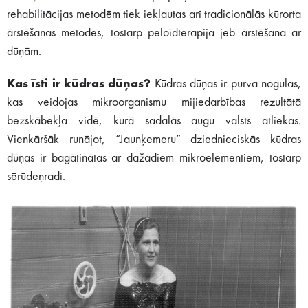
rehabilitācijas metodēm tiek iekļautas arī tradicionālās kūrorta
ārstēšanas metodes, tostarp peloīdterapija jeb ārstēšana ar
dūņām.
Kas īsti ir kūdras dūņas?
Kūdras dūņas ir purva nogulas,
kas veidojas mikroorganismu mijiedarbības rezultātā
bezskābekļa vidē, kurā sadalās augu valsts atliekas.
Vienkāršāk runājot, “Jaunķemeru” dziednieciskās kūdras
dūņas ir bagātinātas ar dažādiem mikroelementiem, tostarp
sērūdeņradi.