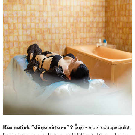
Kas notiek “dūņu virtuvē”?
Šajā vietā strādā speciālisti,