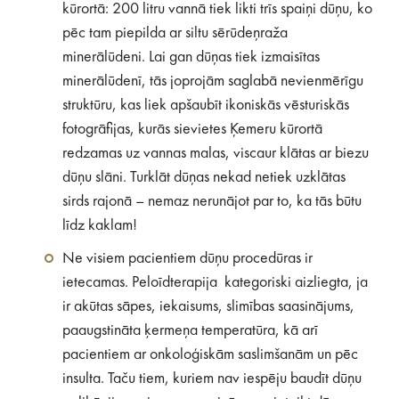
kūrortā: 200 litru vannā tiek likti trīs spaiņi dūņu, ko
pēc tam piepilda ar siltu sērūdeņraža
minerālūdeni. Lai gan dūņas tiek izmaisītas
minerālūdenī, tās joprojām saglabā nevienmērīgu
struktūru, kas liek apšaubīt ikoniskās vēsturiskās
fotogrāfijas, kurās sievietes Ķemeru kūrortā
redzamas uz vannas malas, viscaur klātas ar biezu
dūņu slāni. Turklāt dūņas nekad netiek uzklātas
sirds rajonā – nemaz nerunājot par to, ka tās būtu
līdz kaklam!
Ne visiem pacientiem dūņu procedūras ir
ietecamas. Peloīdterapija kategoriski aizliegta, ja
ir akūtas sāpes, iekaisums, slimības saasinājums,
paaugstināta ķermeņa temperatūra, kā arī
pacientiem ar onkoloģiskām saslimšanām un pēc
insulta. Taču tiem, kuriem nav iespēju baudīt dūņu