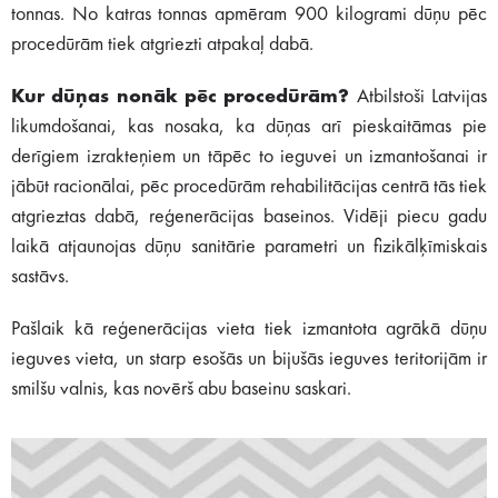
tonnas. No katras tonnas apmēram 900 kilogrami dūņu pēc
procedūrām tiek atgriezti atpakaļ dabā.
Kur dūņas nonāk pēc procedūrām?
Atbilstoši Latvijas
likumdošanai, kas nosaka, ka dūņas arī pieskaitāmas pie
derīgiem izrakteņiem un tāpēc to ieguvei un izmantošanai ir
jābūt racionālai, pēc procedūrām rehabilitācijas centrā tās tiek
atgrieztas dabā, reģenerācijas baseinos. Vidēji piecu gadu
laikā atjaunojas dūņu sanitārie parametri un fizikālķīmiskais
sastāvs.
Pašlaik kā reģenerācijas vieta tiek izmantota agrākā dūņu
ieguves vieta, un starp esošās un bijušās ieguves teritorijām ir
smilšu valnis, kas novērš abu baseinu saskari.