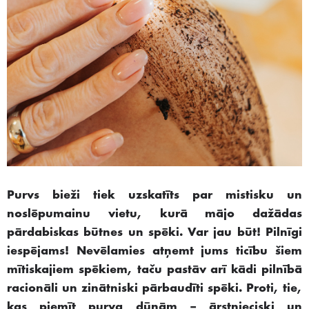
Purvs bieži tiek uzskatīts par mistisku un
noslēpumainu vietu, kurā mājo dažādas
pārdabiskas būtnes un spēki. Var jau būt! Pilnīgi
iespējams! Nevēlamies atņemt jums ticību šiem
mītiskajiem spēkiem, taču pastāv arī kādi pilnībā
racionāli un zinātniski pārbaudīti spēki. Proti, tie,
kas piemīt purva dūņām – ārstnieciski un