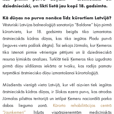
dziednieciski, un likti lietā jau kopš 18. gadsimta.
Kā dūņas no purva nonāca līdz kūrortiem Latvijā?
Vēsturiski Latvijas balneoloģijā sanatorija “Baldone” bija pirmā
kūrortvieta, kur 18. gadsimta beigās tika izmantotas
ārstnieciskās kūdras dūņas, kas tika iegūtas Pladu purvā
(ieguves vieta pašlaik slēgta). Tai sekoja Jūrmala, kur Ķemeros
tika īstenoti pirmie vērienīgie pētījumi un šī dziednieciskā
resursa ķīmiskās analīzes. Turklāt tieši Ķemeros tika izgudrota
pirmā dūņu sildīšanas iekārta ar tvaiku, kas radīja pamatu
turpmākai ārstniecisko dūņu izmantošanai kūrortoloģijā.
Mūsdienās vienīgā vieta Latvijā, kur vēl aizvien tiek iegūtas
ārstnieciskās kūdras dūņas, ir Slokas ezera purvs, kas atrodas
Jūrmalas pilsētas teritorijā un ietilpst Ķemeru nacionālā parka
dabas lieguma zonā.
Kūrorta rehabilitācijas centrā
“Jaunķemeri”
līdzās vispārpieņemtām medicīniskās