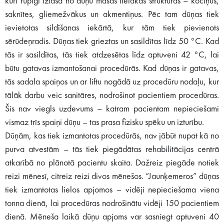
kuri rūpīgi izlasa no dūņu masas lielākās struktūras – kociņus,
saknītes, gliemežvākus un akmentiņus. Pēc tam dūņas tiek
ievietotas sildīšanas iekārtā, kur tām tiek pievienots
sērūdeņradis. Dūņas tiek grieztas un sasildītas līdz 50 °C. Kad
tās ir sasildītas, tās tiek atdzesētas līdz aptuveni 42 °C, lai
būtu gatavas izmantošanai procedūrās. Kad dūņas ir gatavas,
tās sadala spaiņos un ar liftu nogādā uz procedūru nodaļu, kur
tālāk darbu veic sanitāres, nodrošinot pacientiem procedūras.
Šis nav viegls uzdevums – katram pacientam nepieciešami
vismaz trīs spaiņi dūņu – tas prasa fizisku spēku un izturību.
Dūņām, kas tiek izmantotas procedūrās, nav jābūt nupat kā no
purva atvestām – tās tiek piegādātas rehabilitācijas centrā
atkarībā no plānotā pacientu skaita. Dažreiz piegāde notiek
reizi mēnesī, citreiz reizi divos mēnešos. “Jaunķemeros” dūņas
tiek izmantotas lielos apjomos – vidēji nepieciešama viena
tonna dienā, lai procedūras nodrošinātu vidēji 150 pacientiem
dienā. Mēneša laikā dūņu apjoms var sasniegt aptuveni 40