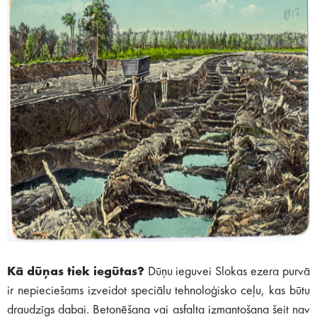
Kā dūņas tiek iegūtas?
Dūņu ieguvei Slokas ezera purvā
ir nepieciešams izveidot speciālu tehnoloģisko ceļu, kas būtu
draudzīgs dabai. Betonēšana vai asfalta izmantošana šeit nav