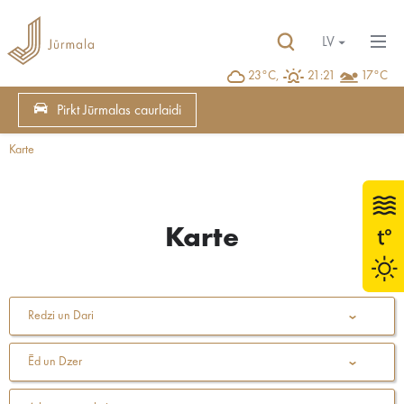
LV
23°C,
21:21
17°C
Pirkt Jūrmalas caurlaidi
Karte
Karte
Redzi un Dari
Ēd un Dzer