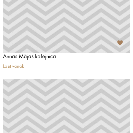
Annas Mājas kafejnīca
Lasīt vairāk