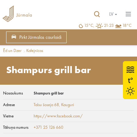
LV
15°C,
21:23
18°C
Pirkt Jūrmalas caurlaidi
Ēd un Dzer
Kafejnīcas
Shampurs grill bar
Nosaukums
Shampurs grill bar
Adrese
Talsu šoseja 68
, Kauguri
Vietne
https://www.facebook.com/
Tālruņa numurs
+371 25 126 660