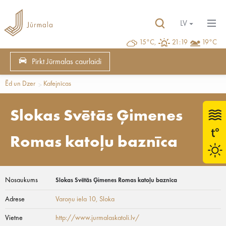
LV
15°C,
21:19
19°C
Pirkt Jūrmalas caurlaidi
Ēd un Dzer
Kafejnīcas
Slokas Svētās Ģimenes
Romas katoļu baznīca
Nosaukums
Slokas Svētās Ģimenes Romas katoļu baznīca
Adrese
Varoņu iela 10
, Sloka
Vietne
http://www.jurmalaskatoli.lv/