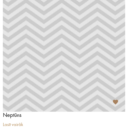
Neptūns
Lasīt vairāk