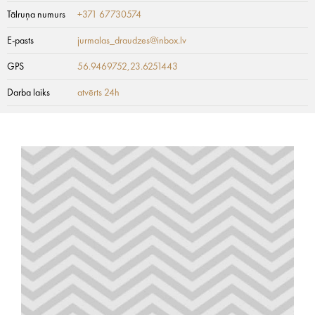
Tālruņa numurs
+371 67730574
E-pasts
jurmalas_draudzes@inbox.lv
GPS
56.9469752,23.6251443
Darba laiks
atvērts 24h