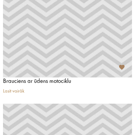
Brauciens ar ūdens motociklu
Lasīt vairāk