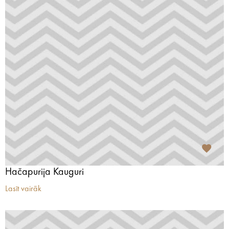
Hačapurija Kauguri
Lasīt vairāk