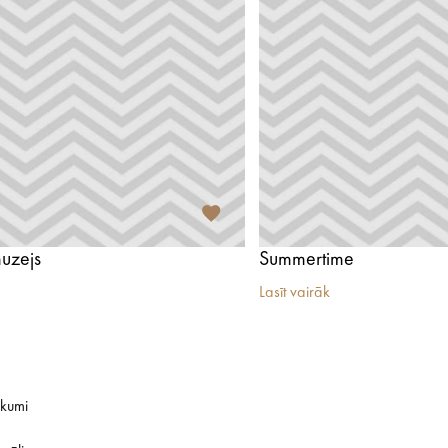
uzejs
Summertime
Lasīt vairāk
ikumi