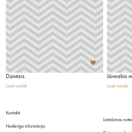
Dzintars
Jūrmalas m
Lasīt vairāk
Lasīt vairāk
Kontakti
Lietošanas note
Noderīga informācija