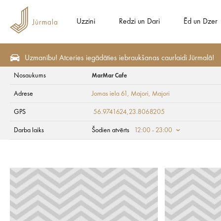
Uzzini
Redzi un Dari
Ēd un Dzer
Uzmanību! Atceries iegādāties iebraukšanas caurlaidi Jūrmalā!
Nosaukums
MarMar Cafe
Ēd un Dzer
Pludmales kafejnīcas
Adrese
Jomas iela 61, Majori
, Majori
MarMar Cafe
GPS
56.9741624,23.8068205
Darba laiks
Šodien atvērts
12:00 - 23:00