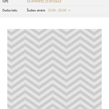
GPS
56.9749892,23.8110665
Darba laiks
Šodien atvērts
12:00 - 22:00