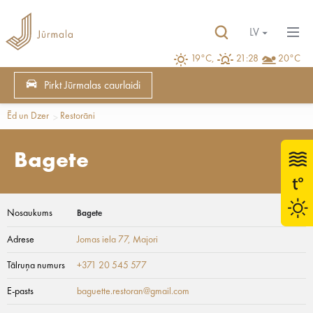
LV
19°C,
21:28
20°C
Pirkt Jūrmalas caurlaidi
Ēd un Dzer
Restorāni
Bagete
Nosaukums
Bagete
Adrese
Jomas iela 77
, Majori
Tālruņa numurs
+371 20 545 577
E-pasts
baguette.restoran@gmail.com