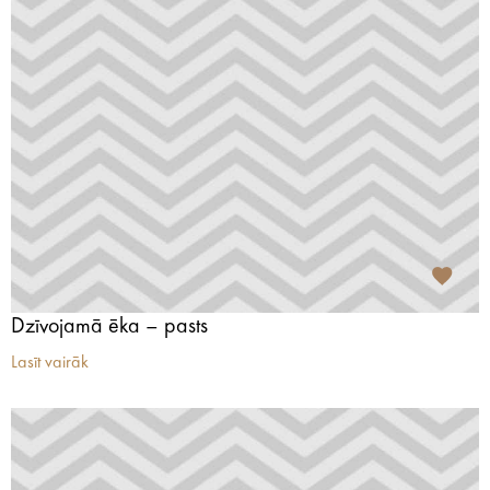
Dzīvojamā ēka – pasts
Lasīt vairāk