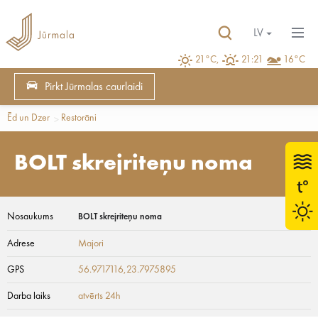
LV
21°C,
21:21
16°C
Pirkt Jūrmalas caurlaidi
Ēd un Dzer
Restorāni
BOLT skrejriteņu noma
Nosaukums
BOLT skrejriteņu noma
Adrese
Majori
GPS
56.9717116,23.7975895
Darba laiks
atvērts 24h