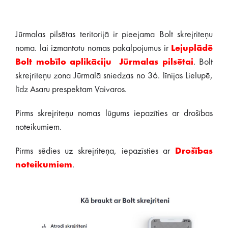
Jūrmalas pilsētas teritorijā ir pieejama Bolt skrejriteņu
noma. lai izmantotu nomas pakalpojumus ir
Lejuplādē
Bolt mobīlo aplikāciju Jūrmalas pilsētai
. Bolt
skrejriteņu zona Jūrmalā sniedzas no 36. līnijas Lielupē,
līdz Asaru prespektam Vaivaros.
Pirms skrejriteņu nomas lūgums iepazīties ar drošības
noteikumiem.
Pirms sēdies uz skrejriteņa, iepazīsties ar
Drošības
noteikumiem
.