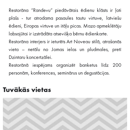
Restorāna “Randevu” piedāvātais ēdienu klāsts ir ļoti
plašs - tur atrodama pasaules tautu virtuve, latviešu
ēdieni, Eiropas virtuve un itāļu picas. Mazo apmeklētāju
labsajūtai ir izstrādāta atsevišķa bērnu ēdienkarte.
Restorāna interjers ir ieturēts Art Noveau stilā, atrašanās
vieta – netālu no Jomas ielas un pludmales, pretī
Dzintaru koncertzālei.
Restorānā iespējams organizēt banketus līdz 200
personām, konferences, seminārus un degustācijas.
Tuvākās vietas