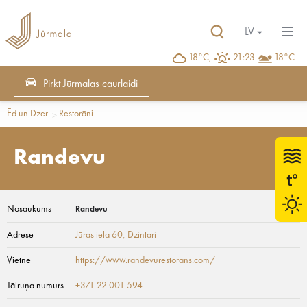
LV
18°C,
21:23
18°C
Pirkt Jūrmalas caurlaidi
Ēd un Dzer
Restorāni
Randevu
Nosaukums
Randevu
Adrese
Jūras iela 60
, Dzintari
Vietne
https://www.randevurestorans.com/
Tālruņa numurs
+371 22 001 594