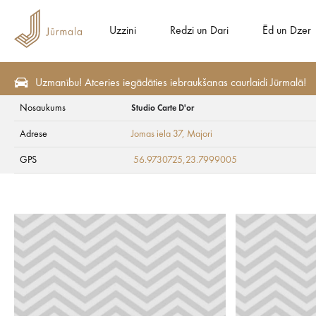
Uzzini
Redzi un Dari
Ēd un Dzer
Uzmanību! Atceries iegādāties iebraukšanas caurlaidi Jūrmalā!
Nosaukums
Studio Carte D'or
Ēd un Dzer
Restorāni
Adrese
Jomas iela 37
, Majori
Studio Carte D'or
GPS
56.9730725,23.7999005