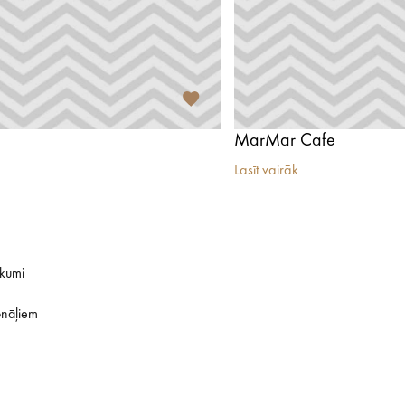
MarMar Cafe
Lasīt vairāk
ikumi
onāļiem