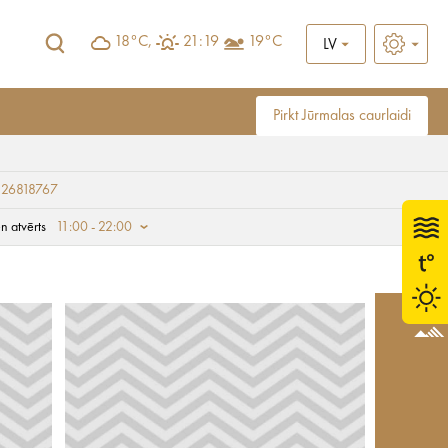
18°C,
21:19
19°C
LV
Pirkt Jūrmalas caurlaidi
 26818767
n atvērts
11:00 - 22:00