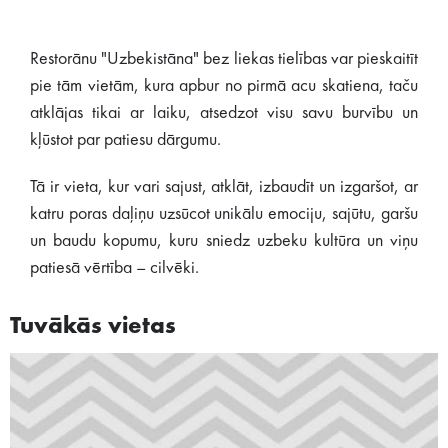
Restorānu "Uzbekistāna" bez liekas tielības var pieskaitīt
pie tām vietām, kura apbur no pirmā acu skatiena, taču
atklājas tikai ar laiku, atsedzot visu savu burvību un
kļūstot par patiesu dārgumu.
Tā ir vieta, kur vari sajust, atklāt, izbaudīt un izgaršot, ar
katru poras daļiņu uzsūcot unikālu emociju, sajūtu, garšu
un baudu kopumu, kuru sniedz uzbeku kultūra un viņu
patiesā vērtība – cilvēki.
Tuvākās vietas