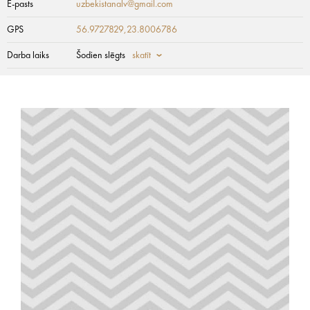
E-pasts
uzbekistanalv@gmail.com
GPS
56.9727829,23.8006786
Darba laiks
Šodien slēgts
skatīt