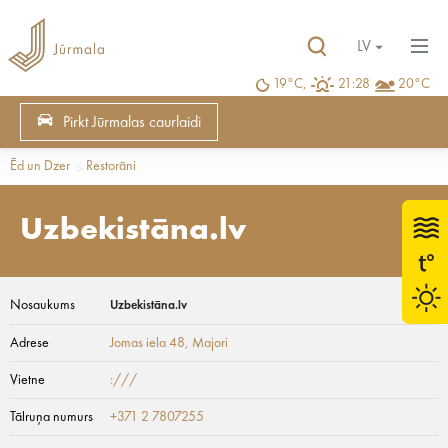
LV
19°C,
21:28
20°C
Pirkt Jūrmalas caurlaidi
Ēd un Dzer
Restorāni
Uzbekistāna.lv
Nosaukums
Uzbekistāna.lv
Adrese
Jomas iela 48
, Majori
Vietne
:///
Tālruņa numurs
+371 2 7807255