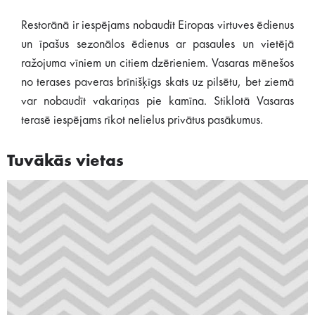
Restorānā ir iespējams nobaudīt Eiropas virtuves ēdienus
un īpašus sezonālos ēdienus ar pasaules un vietējā
ražojuma vīniem un citiem dzērieniem. Vasaras mēnešos
no terases paveras brīnišķīgs skats uz pilsētu, bet ziemā
var nobaudīt vakariņas pie kamīna. Stiklotā Vasaras
terasē iespējams rīkot nelielus privātus pasākumus.
Tuvākās vietas