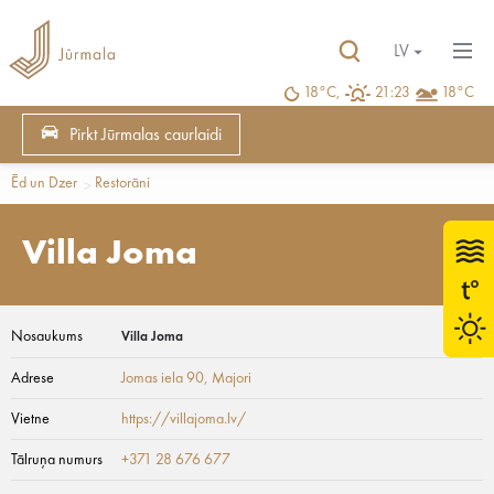
LV
18°C,
21:23
18°C
Pirkt Jūrmalas caurlaidi
Ēd un Dzer
Restorāni
Villa Joma
Nosaukums
Villa Joma
Adrese
Jomas iela 90
, Majori
Vietne
https://villajoma.lv/
Tālruņa numurs
+371 28 676 677