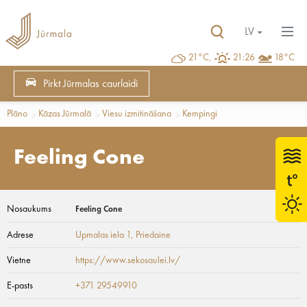
LV
21°C,
21:26
18°C
Pirkt Jūrmalas caurlaidi
Plāno
Kāzas Jūrmalā
Viesu izmitināšana
Kempingi
Feeling Cone
Nosaukums
Feeling Cone
Adrese
Upmalas iela 1
, Priedaine
Vietne
https://www.sekosaulei.lv/
E-pasts
+371 29549910