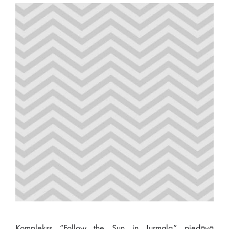
Komplekss “Follow the Sun in Jurmala” piedāvā