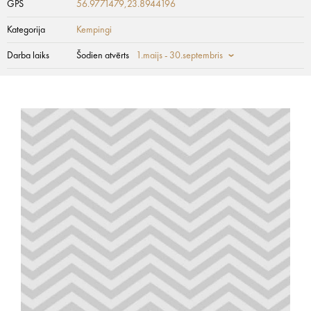
GPS
56.9771479,23.8944196
Kategorija
Kempingi
Darba laiks
Šodien atvērts
1.maijs - 30.septembris