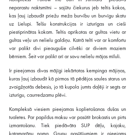
neparastu naktsmītni – sajūtu čiekurus jeb teltis kokos,
kas ļauj izbaudīt priežu meža burvību un burvīgu skatu
uz Lielupi. Telšu konstrukcijas ir izturīgas un cieši
piestiprinātas kokam. Teltis aprīkotas ar gultas vietu ar
gultas veļu un nelielu galdiņu. Katrā teltī var ar komfortu
var palikt divi pieaugušie cilvēki ar diviem maziem
bērniem. Šeit var palikt arī ar savu nelielu mājas mīluli.
Ir pieejamas divas mājīgi iekārtotas kempinga mājiņas,
kuras ļauj izbaudīt kā pirmos tā pēdējos saules starus un
zvaigžņotās debesis, jo tā kupola jumts daļēji ir segts ar
izturīgu, caurredzamu plēvi.
Kompleksā viesiem pieejamas koplietošanas dušas un
tualetes. Par papildus maksu var pasūtīt brokastis un pirts
izmantošanu. Tiek piedāvāta SUP dēļu, kajaku,
katamarānu noma. Grupu pasūtījumiem ir pieejams