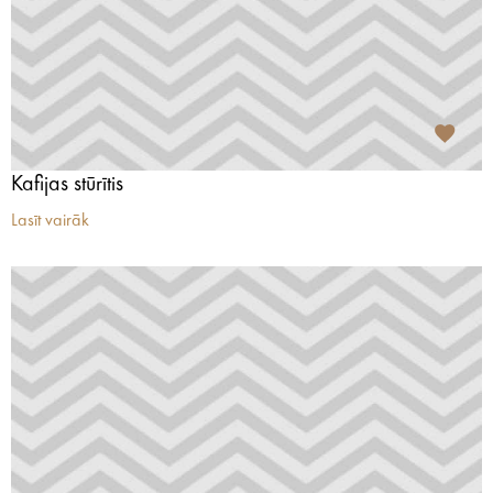
Kafijas stūrītis
Lasīt vairāk