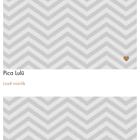
Pica Lulū
Lasīt vairāk