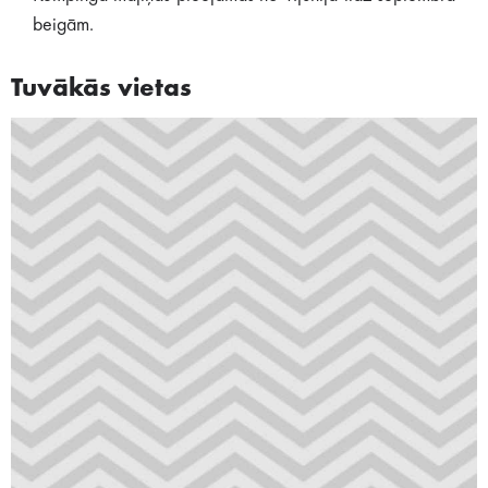
beigām.
Tuvākās vietas