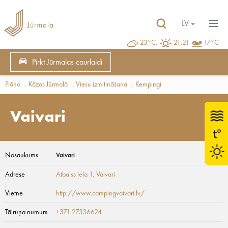
LV
23°C,
21:21
17°C
Pirkt Jūrmalas caurlaidi
Plāno
Kāzas Jūrmalā
Viesu izmitināšana
Kempingi
Vaivari
Nosaukums
Vaivari
Adrese
Atbalss iela 1
, Vaivari
Vietne
http://www.campingvaivari.lv/
Tālruņa numurs
+371 27336624