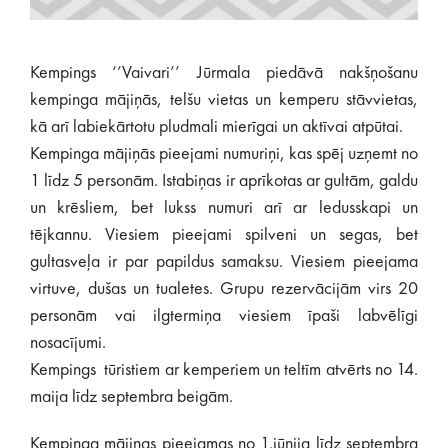
Kempings ‘’Vaivari’’ Jūrmala piedāvā nakšņošanu
kempinga mājiņās, telšu vietas un kemperu stāvvietas,
kā arī labiekārtotu pludmali mierīgai un aktīvai atpūtai.
Kempinga mājiņās pieejami numuriņi, kas spēj uzņemt no
1 līdz 5 personām. Istabiņas ir aprīkotas ar gultām, galdu
un krēsliem, bet lukss numuri arī ar ledusskapi un
tējkannu. Viesiem pieejami spilveni un segas, bet
gultasveļa ir par papildus samaksu. Viesiem pieejama
virtuve, dušas un tualetes. Grupu rezervācijām virs 20
personām vai ilgtermiņa viesiem īpaši labvēlīgi
nosacījumi.
Kempings tūristiem ar kemperiem un teltīm atvērts no 14.
maija līdz septembra beigām.
Kempinga mājiņas pieejamas no 1.jūnija līdz septembra