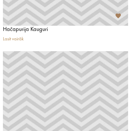
Hačapurija Kauguri
Lasīt vairāk