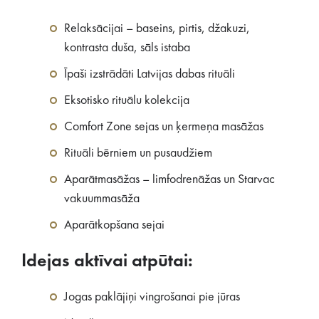
Relaksācijai – baseins, pirtis, džakuzi,
kontrasta duša, sāls istaba
Īpaši izstrādāti Latvijas dabas rituāli
Eksotisko rituālu kolekcija
Comfort Zone sejas un ķermeņa masāžas
Rituāli bērniem un pusaudžiem
Aparātmasāžas – limfodrenāžas un Starvac
vakuummasāža
Aparātkopšana sejai
Idejas aktīvai atpūtai:
Jogas paklājiņi vingrošanai pie jūras