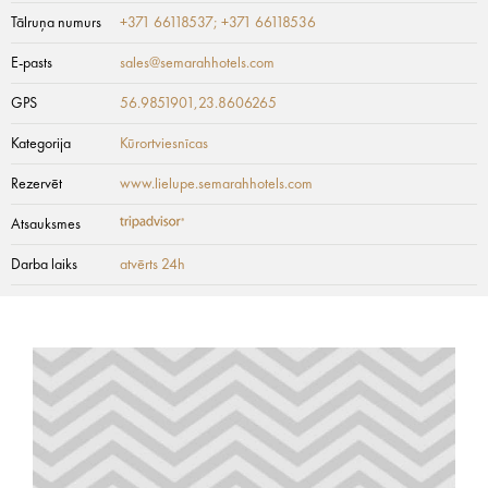
Tālruņa numurs
+371 66118537; +371 66118536
E-pasts
sales@semarahhotels.com
GPS
56.9851901,23.8606265
Kategorija
Kūrortviesnīcas
Rezervēt
www.lielupe.semarahhotels.com
Atsauksmes
Darba laiks
atvērts 24h