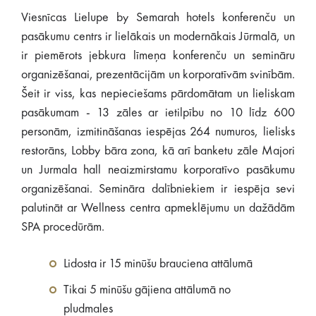
Viesnīcas Lielupe by Semarah hotels konferenču un
pasākumu centrs ir lielākais un modernākais Jūrmalā, un
ir piemērots jebkura līmeņa konferenču un semināru
organizēšanai, prezentācijām un korporatīvām svinībām.
Šeit ir viss, kas nepieciešams pārdomātam un lieliskam
pasākumam - 13 zāles ar ietilpību no 10 līdz 600
personām, izmitināšanas iespējas 264 numuros, lielisks
restorāns, Lobby bāra zona, kā arī banketu zāle Majori
un Jurmala hall neaizmirstamu korporatīvo pasākumu
organizēšanai. Semināra dalībniekiem ir iespēja sevi
palutināt ar Wellness centra apmeklējumu un dažādām
SPA procedūrām.
Lidosta ir 15 minūšu brauciena attālumā
Tikai 5 minūšu gājiena attālumā no
pludmales