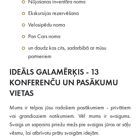
Nūjošanas inventāra noma
Ekskursijas rezervēšana
Velosipēdu noma
Pan Cars noma
un daudz kas cits, sadarbībā ar mūsu
partneriem
IDEĀLS GALAMĒRĶIS - 13
KONFERENČU UN PASĀKUMU
VIETAS
Mums ir telpas jūsu radošiem pasākumiem - privātiem
vai grandioziem notikumiem. Vēl mums ir svaigums.
Svaigs un sapņains priežu mežs pie svaigas jūras ar sāļu
vēsmu, lai atbrīvotu prātu svaigām idejām.