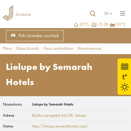
LV
20°C,
21:28
20°C
Pirkt Jūrmalas caurlaidi
Plāno
Kāzas Jūrmalā
Viesu izmitināšana
Kūrortviesnīcas
Lielupe by Semarah
Hotels
Nosaukums
Lielupe by Semarah Hotels
Adrese
Bulduru prospekts 64/68
, Lielupe
Vietne
http://lielupe.semarahhotels.com/