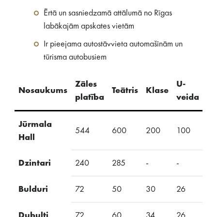
Ērtā un sasniedzamā attālumā no Rīgas
labākajām apskates vietām
Ir pieejama autostāvvieta automašīnām un
tūrisma autobusiem
Zāles
U-
Nosaukums
Teātris
Klase
S
platība
veida
Jūrmala
544
600
200
100
10
Hall
Dzintari
240
285
-
-
-
Bulduri
72
50
30
26
24
Dubulti
72
60
34
26
24