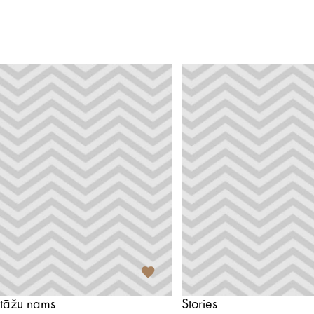
stāžu nams
Stories