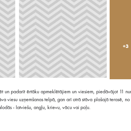
+3
izēt un padarīt ērtāku apmeklētājiem un viesiem, piedāvājot 11 n
stāva viesu uzņemšanas telpā, gan arī otrā stāva plašajā terasē, no
lodās - latviešu, angļu, krievu, vācu vai poļu.