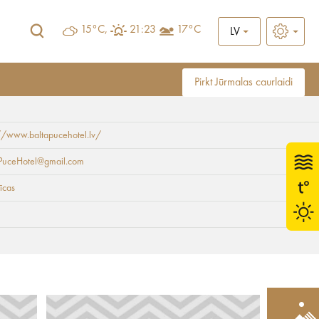
15°C,
21:23
17°C
LV
Pirkt Jūrmalas caurlaidi
//www.baltapucehotel.lv/
aPuceHotel@gmail.com
īcas