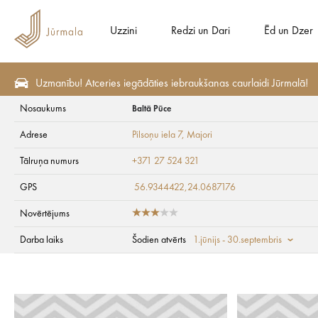
Uzzini
Redzi un Dari
Ēd un Dzer
Uzmanību! Atceries iegādāties iebraukšanas caurlaidi Jūrmalā!
Nosaukums
Baltā Pūce
Plāno
Kāzas Jūrmalā
Viesu izmitināšana
Viesnīcas
Adrese
Pilsoņu iela 7
, Majori
Baltā Pūce
Tālruņa numurs
+371 27 524 321
GPS
56.9344422,24.0687176
Novērtējums
Darba laiks
Šodien atvērts
1.jūnijs - 30.septembris