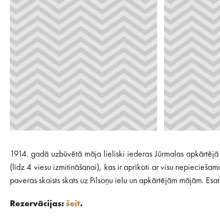
1914. gadā uzbūvētā māja lieliski iederas Jūrmalas apkārtējā 
(līdz 4 viesu izmitināšanai), kas ir aprīkoti ar visu nepiecieša
paveras skaists skats uz Pilsoņu ielu un apkārtējām mājām. Esat m
Rezervācijas:
šeit
.