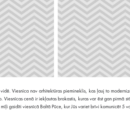
vidē. Viesnīca nav arhitektūras piemineklis, kas ļauj to modern
mo. Viesnīcas cenā ir iekļautas brokastis, kuras var ēst gan pirmā 
īļi gaidīti viesnīcā Baltā Pūce, kur Jūs variet brīvi komunicēt 5 va