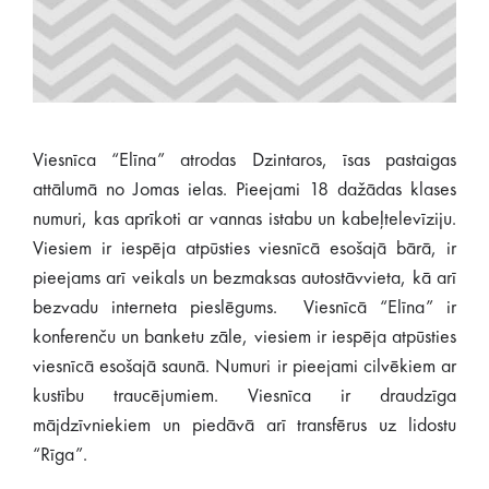
Viesnīca “Elīna” atrodas Dzintaros, īsas pastaigas
attālumā no Jomas ielas. Pieejami 18 dažādas klases
numuri, kas aprīkoti ar vannas istabu un kabeļtelevīziju.
Viesiem ir iespēja atpūsties viesnīcā esošajā bārā, ir
pieejams arī veikals un bezmaksas autostāvvieta, kā arī
bezvadu interneta pieslēgums. Viesnīcā “Elīna” ir
konferenču un banketu zāle, viesiem ir iespēja atpūsties
viesnīcā esošajā saunā. Numuri ir pieejami cilvēkiem ar
kustību traucējumiem. Viesnīca ir draudzīga
mājdzīvniekiem un piedāvā arī transfērus uz lidostu
“Rīga”.