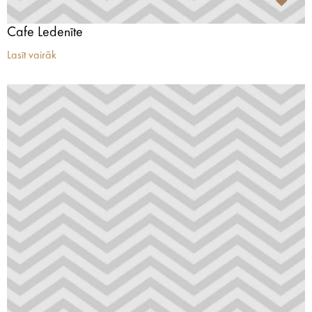
Cafe Ledenīte
Lasīt vairāk