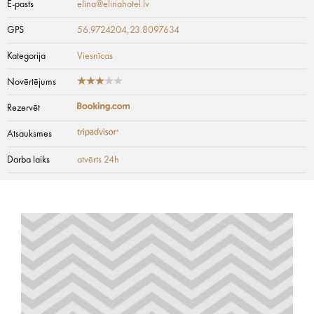
E-pasts
elina@elinahotel.lv
GPS
56.9724204,23.8097634
Kategorija
Viesnīcas
Novērtējums
Rezervēt
Atsauksmes
Darba laiks
atvērts 24h