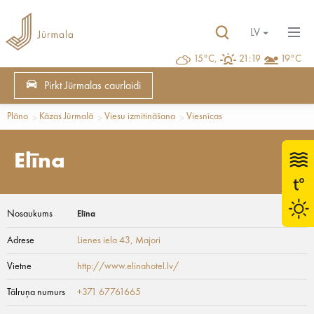
LV
15°C,
21:19
19°C
Pirkt Jūrmalas caurlaidi
Plāno
Kāzas Jūrmalā
Viesu izmitināšana
Viesnīcas
Elīna
Nosaukums
Elīna
Adrese
Lienes iela 43
, Majori
Vietne
http://www.elinahotel.lv/
Tālruņa numurs
+371 67761665