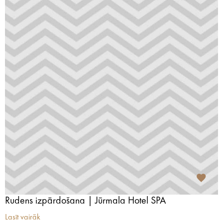
Rudens izpārdošana | Jūrmala Hotel SPA
Lasīt vairāk