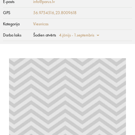
E-pasts
info@parus.lv
GPS
56.9754516,23.8009618
Kategorija
Viesnīcas
Darba laiks
Šodien atvērts
4.jūnijs - 1.septembris