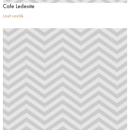
Cafe Ledenīte
Lasīt vairāk