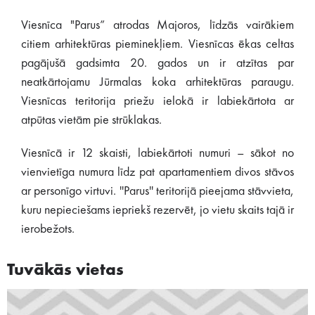
Viesnīca "Parus” atrodas Majoros, līdzās vairākiem
citiem arhitektūras pieminekļiem. Viesnīcas ēkas celtas
pagājušā gadsimta 20. gados un ir atzītas par
neatkārtojamu Jūrmalas koka arhitektūras paraugu.
Viesnīcas teritorija priežu ielokā ir labiekārtota ar
atpūtas vietām pie strūklakas.
Viesnīcā ir 12 skaisti, labiekārtoti numuri – sākot no
vienvietīga numura līdz pat apartamentiem divos stāvos
ar personīgo virtuvi. ''Parus'' teritorijā pieejama stāvvieta,
kuru nepieciešams iepriekš rezervēt, jo vietu skaits tajā ir
ierobežots.
Tuvākās vietas