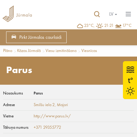
LV
23°C,
21:21
17°C
Pirkt Jūrmalas caurlaidi
Plāno
Kāzas Jūrmalā
Viesu izmitināšana
Viesnīcas
Parus
Nosaukums
Parus
Adrese
Smilšu iela 2
, Majori
Vietne
http://www.parus.lv/
Tālruņa numurs
+371 29355772