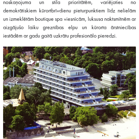
noskaņojuma un stila prioritātēm, variējoties no
demokrātiskiem kūrortbrīvdienu pieturpunktiem līdz nelielām
un izmeklētām boutique spa viesnīcām, luksusa naktsmītnēm ar
aizgājušo laiku greznības elpu un kūrorta ārstniecības
iestādēm ar gadu gaitā uzkrātu profesionālo pieredzi.