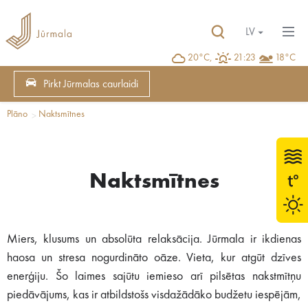
LV
20°C,
21:23
18°C
Pirkt Jūrmalas caurlaidi
Plāno
Naktsmītnes
Naktsmītnes
Miers, klusums un absolūta relaksācija. Jūrmala ir ikdienas
haosa un stresa nogurdināto oāze. Vieta, kur atgūt dzīves
enerģiju. Šo laimes sajūtu iemieso arī pilsētas nakstmītņu
piedāvājums, kas ir atbildstošs visdažādāko budžetu iespējām,