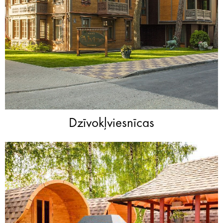
Dzīvokļviesnīcas