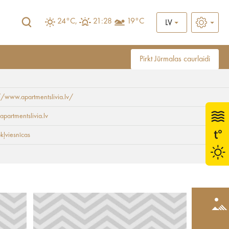
24°C,
21:28
19°C
LV
Pirkt Jūrmalas caurlaidi
//www.apartmentslivia.lv/
apartmentslivia.lv
kļviesnīcas