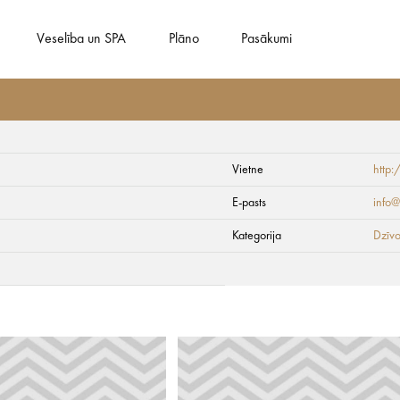
Veselība un SPA
Plāno
Pasākumi
Vietne
http:
E-pasts
info@
Kategorija
Dzīvo