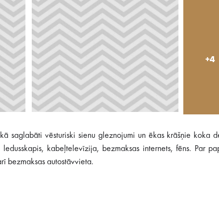
+4
kā saglabāti vēsturiski sienu gleznojumi un ēkas krāšņie koka d
ledusskapis, kabeļtelevīzija, bezmaksas internets, fēns. Par pa
arī bezmaksas autostāvvieta.