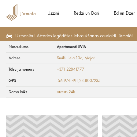
Uzzini
Redzi un Dari
Ēd un Dzer
Uzmanību! Atceries iegādāties iebraukšanas caurlaidi Jūrmalā!
Nosaukums
Apartamenti LIVIA
Plāno
Naktsmītnes
Dzīvokļviesnīcas
Adrese
Smilšu iela 10a
, Majori
Apartamenti LIVIA
Tālruņa numurs
+371 22841777
GPS
56.9741491,23.8007235
Darba laiks
atvērts 24h