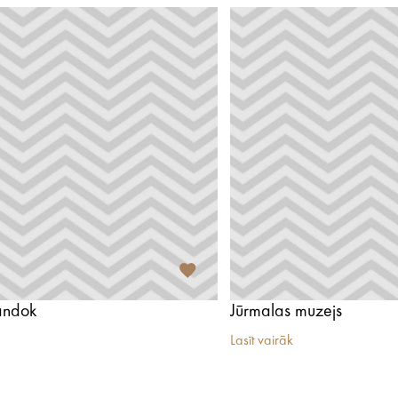
andok
Jūrmalas muzejs
Lasīt vairāk