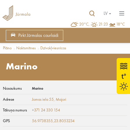
LV
20°C,
21:23
18°C
Pirkt Jūrmalas caurlaidi
Plāno
Naktsmītnes
Dzīvokļviesnīcas
Marino
Nosaukums
Marino
Adrese
Jomas iela 55
, Majori
Tālruņa numurs
+371 24 330 154
GPS
56.9738355,23.8053234