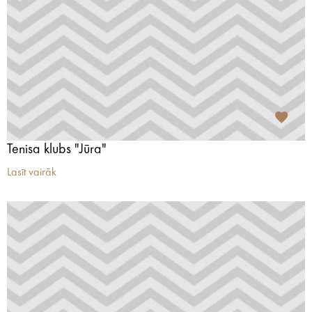
Tenisa klubs "Jūra"
Lasīt vairāk