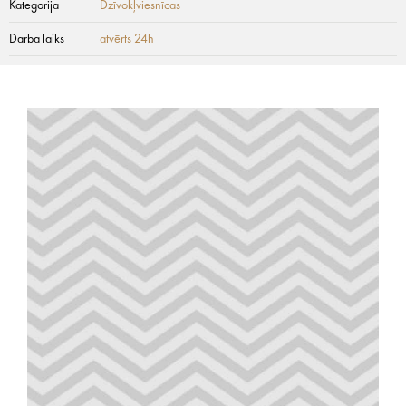
Kategorija
Dzīvokļviesnīcas
Darba laiks
atvērts 24h