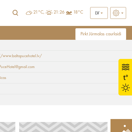
21°C,
21:26
18°C
LV
Pirkt Jūrmalas caurlaidi
//www.baltapucehotel.lv/
aPuceHotel@gmail.com
īcas