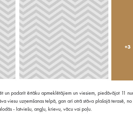
+3
izēt un padarīt ērtāku apmeklētājiem un viesiem, piedāvājot 11 n
stāva viesu uzņemšanas telpā, gan arī otrā stāva plašajā terasē, no
lodās - latviešu, angļu, krievu, vācu vai poļu.