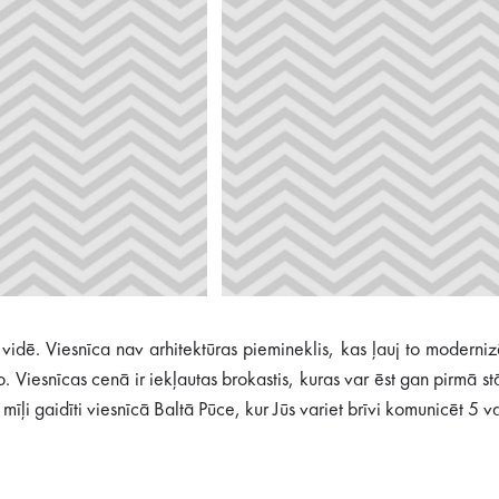
vidē. Viesnīca nav arhitektūras piemineklis, kas ļauj to modern
mo. Viesnīcas cenā ir iekļautas brokastis, kuras var ēst gan pirmā 
īļi gaidīti viesnīcā Baltā Pūce, kur Jūs variet brīvi komunicēt 5 va