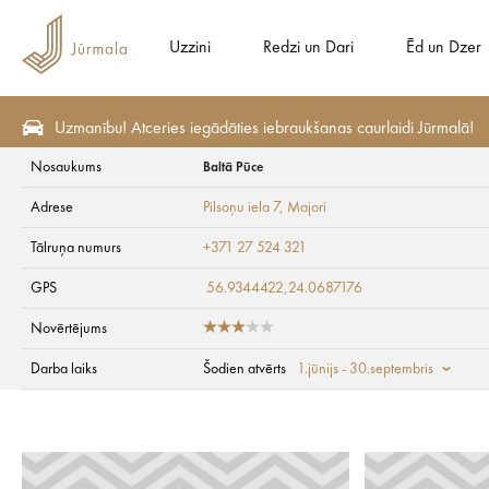
Uzzini
Redzi un Dari
Ēd un Dzer
Uzmanību! Atceries iegādāties iebraukšanas caurlaidi Jūrmalā!
Nosaukums
Baltā Pūce
Plāno
Naktsmītnes
Viesnīcas
Adrese
Pilsoņu iela 7
, Majori
Baltā Pūce
Tālruņa numurs
+371 27 524 321
GPS
56.9344422,24.0687176
Novērtējums
Darba laiks
Šodien atvērts
1.jūnijs - 30.septembris