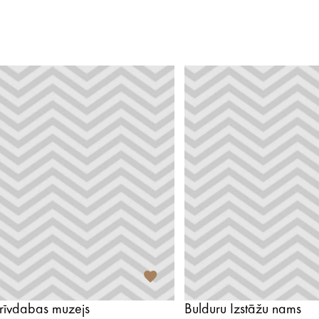
rīvdabas muzejs
Bulduru Izstāžu nams