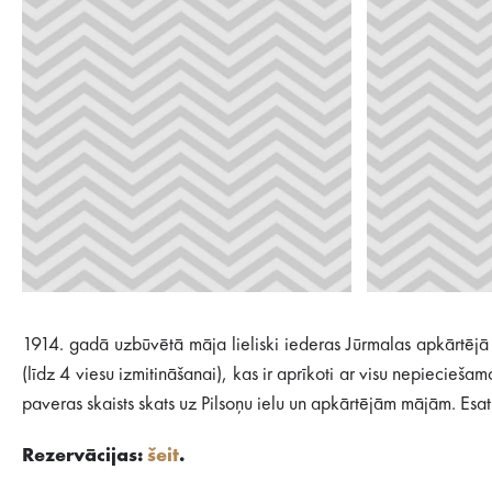
1914. gadā uzbūvētā māja lieliski iederas Jūrmalas apkārtējā 
(līdz 4 viesu izmitināšanai), kas ir aprīkoti ar visu nepiecieša
paveras skaists skats uz Pilsoņu ielu un apkārtējām mājām. Esat m
Rezervācijas:
šeit
.