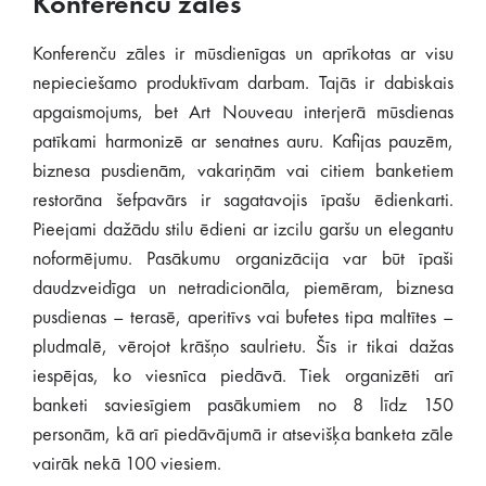
Konferenču zāles
Konferenču zāles ir mūsdienīgas un aprīkotas ar visu
nepieciešamo produktīvam darbam. Tajās ir dabiskais
apgaismojums, bet Art Nouveau interjerā mūsdienas
patīkami harmonizē ar senatnes auru. Kafijas pauzēm,
biznesa pusdienām, vakariņām vai citiem banketiem
restorāna šefpavārs ir sagatavojis īpašu ēdienkarti.
Pieejami dažādu stilu ēdieni ar izcilu garšu un elegantu
noformējumu. Pasākumu organizācija var būt īpaši
daudzveidīga un netradicionāla, piemēram, biznesa
pusdienas – terasē, aperitīvs vai bufetes tipa maltītes –
pludmalē, vērojot krāšņo saulrietu. Šīs ir tikai dažas
iespējas, ko viesnīca piedāvā. Tiek organizēti arī
banketi saviesīgiem pasākumiem no 8 līdz 150
personām, kā arī piedāvājumā ir atsevišķa banketa zāle
vairāk nekā 100 viesiem.