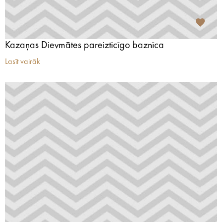
Kazaņas Dievmātes pareizticīgo baznīca
Lasīt vairāk