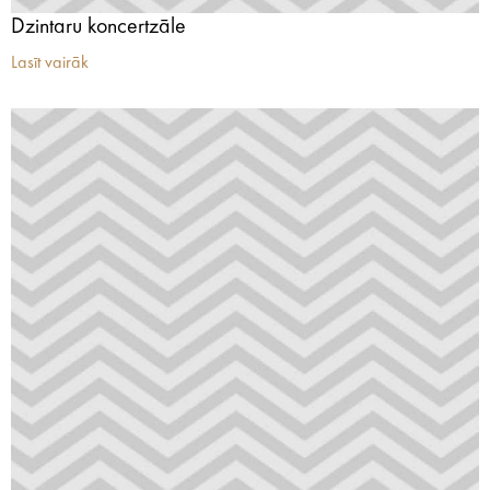
Dzintaru koncertzāle
Lasīt vairāk