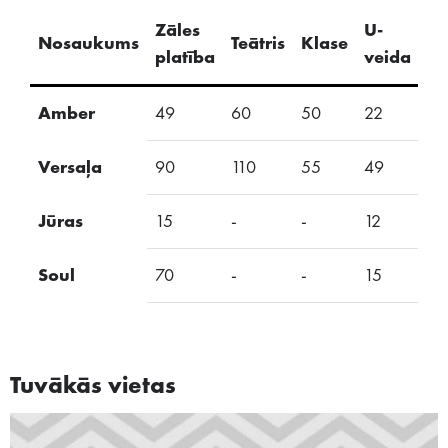
Zāles
U-
Nosaukums
Teātris
Klase
S
platība
veida
Amber
49
60
50
22
25
Versaļa
90
110
55
49
35
Jūras
15
-
-
12
15
Soul
70
-
-
15
15
Tuvākās vietas