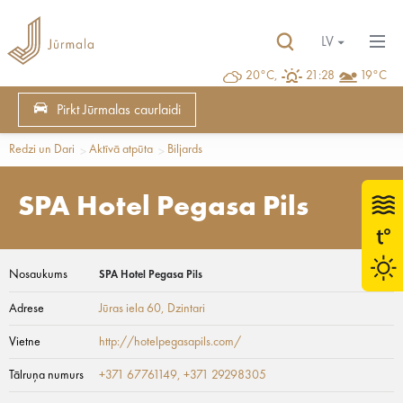
LV
20°C,
21:28
19°C
Pirkt Jūrmalas caurlaidi
Redzi un Dari
Aktīvā atpūta
Biljards
SPA Hotel Pegasa Pils
Nosaukums
SPA Hotel Pegasa Pils
Adrese
Jūras iela 60
, Dzintari
Vietne
http://hotelpegasapils.com/
Tālruņa numurs
+371 67761149, +371 29298305