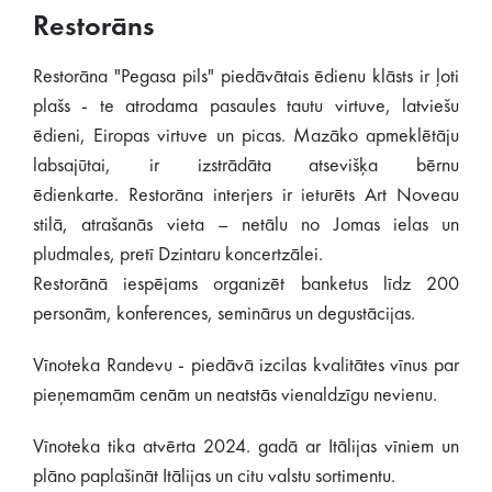
Restorāns
Restorāna "Pegasa pils" piedāvātais ēdienu klāsts ir ļoti
plašs - te atrodama pasaules tautu virtuve, latviešu
ēdieni, Eiropas virtuve un picas. Mazāko apmeklētāju
labsajūtai, ir izstrādāta atsevišķa bērnu
ēdienkarte. Restorāna interjers ir ieturēts Art Noveau
stilā, atrašanās vieta – netālu no Jomas ielas un
pludmales, pretī Dzintaru koncertzālei.
Restorānā iespējams organizēt banketus līdz 200
personām, konferences, seminārus un degustācijas.
Vīnoteka Randevu - piedāvā izcilas kvalitātes vīnus par
pieņemamām cenām un neatstās vienaldzīgu nevienu.
Vīnoteka tika atvērta 2024. gadā ar Itālijas vīniem un
plāno paplašināt Itālijas un citu valstu sortimentu.