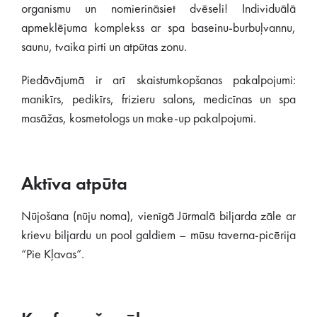
organismu un nomierināsiet dvēseli! Individuālā
apmeklējuma komplekss ar spa baseinu-burbuļvannu,
saunu, tvaika pirti un atpūtas zonu.
Piedāvājumā ir arī skaistumkopšanas pakalpojumi:
manikīrs, pedikīrs, frizieru salons, medicīnas un spa
masāžas, kosmetologs un make-up pakalpojumi.
Aktīva atpūta
Nūjošana (nūju noma), vienīgā Jūrmalā biljarda zāle ar
krievu biljardu un pool galdiem – mūsu taverna-picērija
“Pie Kļavas”.