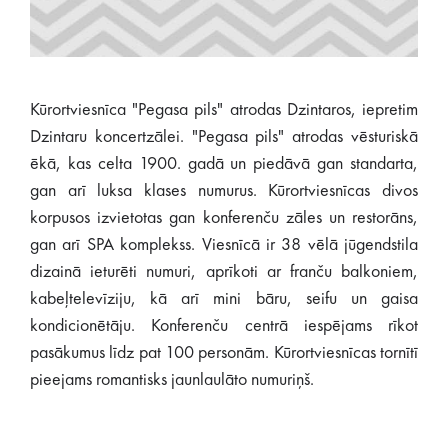
Kūrortviesnīca "Pegasa pils" atrodas Dzintaros, iepretim
Dzintaru koncertzālei. "Pegasa pils" atrodas vēsturiskā
ēkā, kas celta 1900. gadā un piedāvā gan standarta,
gan arī luksa klases numurus. Kūrortviesnīcas divos
korpusos izvietotas gan konferenču zāles un restorāns,
gan arī SPA komplekss. Viesnīcā ir 38 vēlā jūgendstila
dizainā ieturēti numuri, aprīkoti ar franču balkoniem,
kabeļtelevīziju, kā arī mini bāru, seifu un gaisa
kondicionētāju. Konferenču centrā iespējams rīkot
pasākumus līdz pat 100 personām. Kūrortviesnīcas tornītī
pieejams romantisks jaunlaulāto numuriņš.