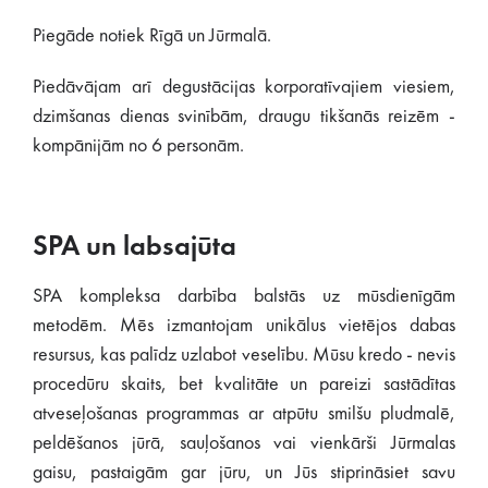
Piegāde notiek Rīgā un Jūrmalā.
Piedāvājam arī degustācijas korporatīvajiem viesiem,
dzimšanas dienas svinībām, draugu tikšanās reizēm -
kompānijām no 6 personām.
SPA un labsajūta
SPA kompleksa darbība balstās uz mūsdienīgām
metodēm. Mēs izmantojam unikālus vietējos dabas
resursus, kas palīdz uzlabot veselību. Mūsu kredo - nevis
procedūru skaits, bet kvalitāte un pareizi sastādītas
atveseļošanas programmas ar atpūtu smilšu pludmalē,
peldēšanos jūrā, sauļošanos vai vienkārši Jūrmalas
gaisu, pastaigām gar jūru, un Jūs stiprināsiet savu