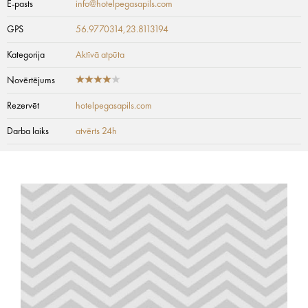
E-pasts
info@hotelpegasapils.com
GPS
56.9770314,23.8113194
Kategorija
Aktīvā atpūta
Novērtējums
Rezervēt
hotelpegasapils.com
Darba laiks
atvērts 24h