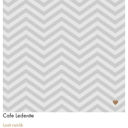
Cafe Ledenīte
Lasīt vairāk