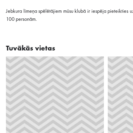
Jebkura līmeņa spēlētājiem mūsu klubā ir iespēja pieteikties 
100 personām.
Tuvākās vietas