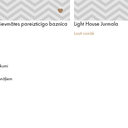
evmātes pareizticīgo baznīca
Light House Jurmala
Lasīt vairāk
ikumi
onāļiem