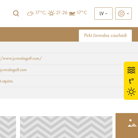
17°C,
21:26
17°C
LV
Pirkt Jūrmalas caurlaidi
://www.jurmalagolf.com/
jurmalagolf.com
ā atpūta