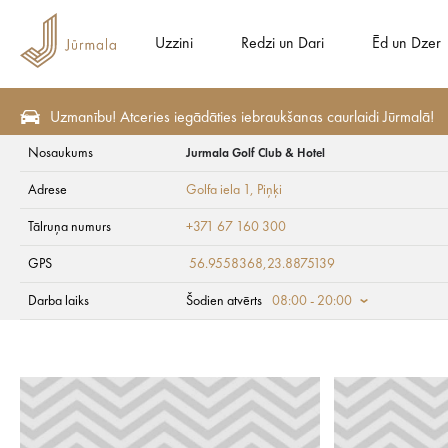
Uzzini
Redzi un Dari
Ēd un Dzer
Uzmanību! Atceries iegādāties iebraukšanas caurlaidi Jūrmalā!
Nosaukums
Jurmala Golf Club & Hotel
Redzi un Dari
Aktīvā atpūta
Golfs
Adrese
Golfa iela 1
, Piņķi
Jurmala Golf Club 
Tālruņa numurs
+371 67 160 300
GPS
56.9558368,23.8875139
Darba laiks
Šodien atvērts
08:00 - 20:00