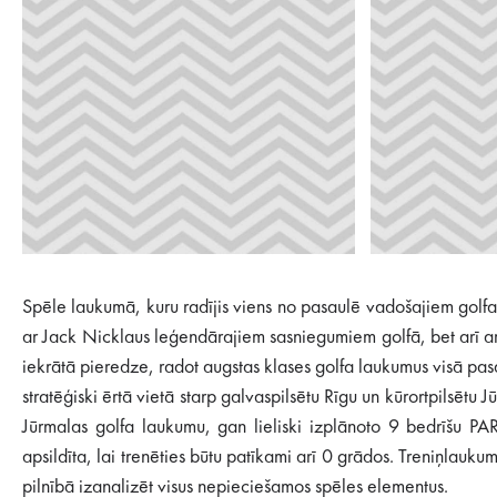
Spēle laukumā, kuru radījis viens no pasaulē vadošajiem golfa
ar Jack Nicklaus leģendārajiem sasniegumiem golfā, bet arī ar
iekrātā pieredze, radot augstas klases golfa laukumus visā pa
stratēģiski ērtā vietā starp galvaspilsētu Rīgu un kūrortpilsē
Jūrmalas golfa laukumu, gan lieliski izplānoto 9 bedrīšu PA
apsildīta, lai trenēties būtu patīkami arī 0 grādos. Treniņlauk
pilnībā izanalizēt visus nepieciešamos spēles elementus.