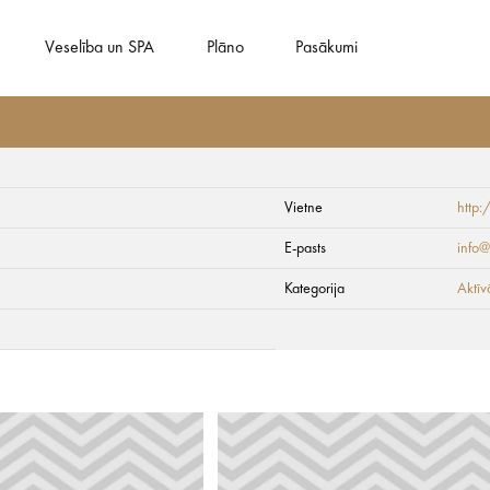
Veselība un SPA
Plāno
Pasākumi
Vietne
http
& Hotel
E-pasts
info@
Kategorija
Aktīv