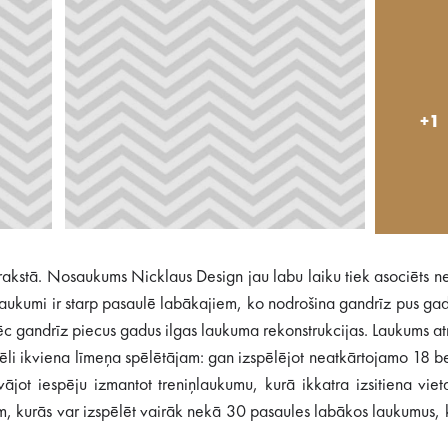
+1
rakstā. Nosaukums Nicklaus Design jau labu laiku tiek asociēts n
laukumi ir starp pasaulē labākajiem, ko nodrošina gandrīz pus ga
ēc gandrīz piecus gadus ilgas laukuma rekonstrukcijas. Laukums a
spēli ikviena līmeņa spēlētājam: gan izspēlējot neatkārtojamo 18 b
ot iespēju izmantot treniņlaukumu, kurā ikkatra izsitiena viet
iem, kurās var izspēlēt vairāk nekā 30 pasaules labākos laukumus, 