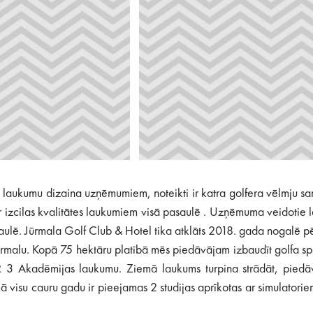
 laukumu dizaina uzņēmumiem, noteikti ir katra golfera vēlmju sa
 izcilas kvalitātes laukumiem visā pasaulē . Uzņēmuma veidotie 
saulē. Jūrmala Golf Club & Hotel tika atklāts 2018. gada nogalē p
tu Jūrmalu. Kopā 75 hektāru platībā mēs piedāvājam izbaudīt golfa 
R 3 Akadēmijas laukumu. Ziemā laukums turpina strādāt, piedāvāj
umā visu cauru gadu ir pieejamas 2 studijas aprīkotas ar simulator