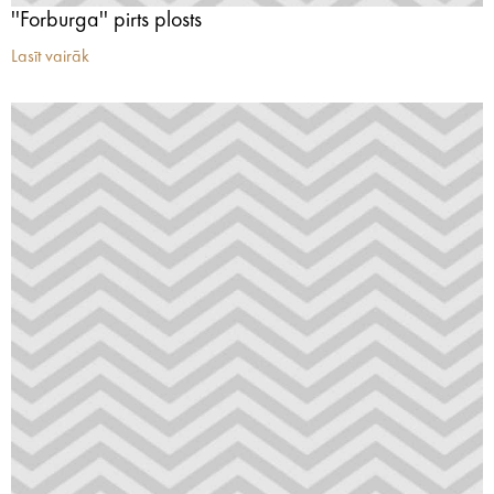
''Forburga'' pirts plosts
Lasīt vairāk