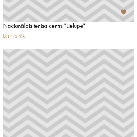
Nacionālais tenisa centrs "Lielupe"
Lasīt vairāk