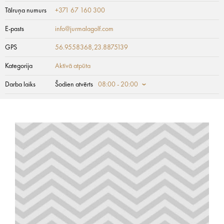
Tālruņa numurs
+371 67 160 300
E-pasts
info@jurmalagolf.com
GPS
56.9558368,23.8875139
Kategorija
Aktīvā atpūta
Darba laiks
Šodien atvērts
08:00 - 20:00