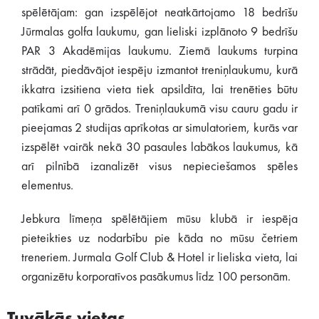
spēlētājam: gan izspēlējot neatkārtojamo 18 bedrīšu
Jūrmalas golfa laukumu, gan lieliski izplānoto 9 bedrīšu
PAR 3 Akadēmijas laukumu. Ziemā laukums turpina
strādāt, piedāvājot iespēju izmantot treniņlaukumu, kurā
ikkatra izsitiena vieta tiek apsildīta, lai trenēties būtu
patīkami arī 0 grādos. Treniņlaukumā visu cauru gadu ir
pieejamas 2 studijas aprīkotas ar simulatoriem, kurās var
izspēlēt vairāk nekā 30 pasaules labākos laukumus, kā
arī pilnībā izanalizēt visus nepieciešamos spēles
elementus.
Jebkura līmeņa spēlētājiem mūsu klubā ir iespēja
pieteikties uz nodarbību pie kāda no mūsu četriem
treneriem. Jurmala Golf Club & Hotel ir lieliska vieta, lai
organizētu korporatīvos pasākumus līdz 100 personām.