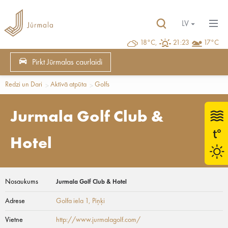
LV
18°C,
21:23
17°C
Pirkt Jūrmalas caurlaidi
Redzi un Dari
Aktīvā atpūta
Golfs
Jurmala Golf Club &
Hotel
Nosaukums
Jurmala Golf Club & Hotel
Adrese
Golfa iela 1
, Piņķi
Vietne
http://www.jurmalagolf.com/