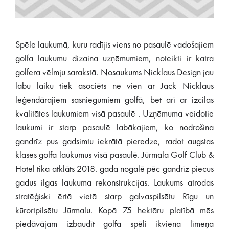
Spēle laukumā, kuru radījis viens no pasaulē vadošajiem
golfa laukumu dizaina uzņēmumiem, noteikti ir katra
golfera vēlmju sarakstā. Nosaukums Nicklaus Design jau
labu laiku tiek asociēts ne vien ar Jack Nicklaus
leģendārajiem sasniegumiem golfā, bet arī ar izcilas
kvalitātes laukumiem visā pasaulē . Uzņēmuma veidotie
laukumi ir starp pasaulē labākajiem, ko nodrošina
gandrīz pus gadsimtu iekrātā pieredze, radot augstas
klases golfa laukumus visā pasaulē. Jūrmala Golf Club &
Hotel tika atklāts 2018. gada nogalē pēc gandrīz piecus
gadus ilgas laukuma rekonstrukcijas. Laukums atrodas
stratēģiski ērtā vietā starp galvaspilsētu Rīgu un
kūrortpilsētu Jūrmalu. Kopā 75 hektāru platībā mēs
piedāvājam izbaudīt golfa spēli ikviena līmeņa