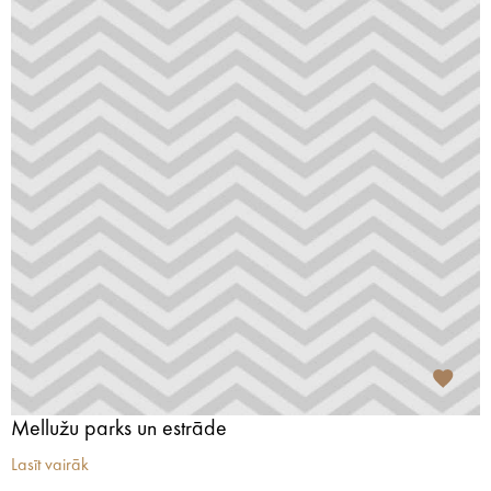
Mellužu parks un estrāde
Lasīt vairāk