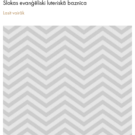
Slokas evanģēliski luteriskā baznīca
Lasīt vairāk