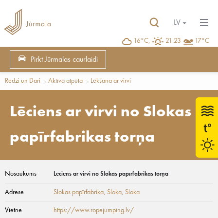
LV
16°C,
21:23
17°C
Pirkt Jūrmalas caurlaidi
Redzi un Dari
Aktīvā atpūta
Lēkšana ar virvi
Lēciens ar virvi no Slokas
papīrfabrikas torņa
Nosaukums
Lēciens ar virvi no Slokas papīrfabrikas torņa
Adrese
Slokas papīrfabrika, Sloka
, Sloka
Vietne
https://www.ropejumping.lv/