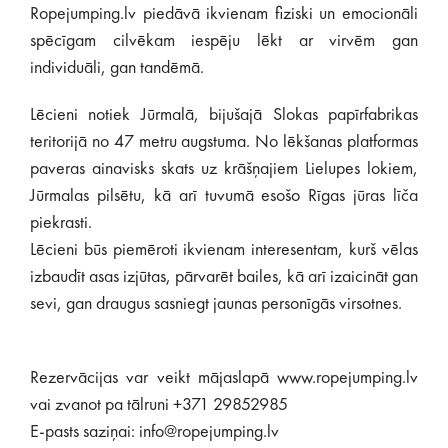
Ropejumping.lv piedāvā ikvienam fiziski un emocionāli
spēcīgam cilvēkam iespēju lēkt ar virvēm gan
individuāli, gan tandēmā.
Lēcieni notiek Jūrmalā, bijušajā Slokas papīrfabrikas
teritorijā no 47 metru augstuma. No lēkšanas platformas
paveras ainavisks skats uz krāšņajiem Lielupes lokiem,
Jūrmalas pilsētu, kā arī tuvumā esošo Rīgas jūras līča
piekrasti.
Lēcieni būs piemēroti ikvienam interesentam, kurš vēlas
izbaudīt asas izjūtas, pārvarēt bailes, kā arī izaicināt gan
sevi, gan draugus sasniegt jaunas personīgās virsotnes.
Rezervācijas var veikt mājaslapā www.ropejumping.lv
vai zvanot pa tālruni +371 29852985
E-pasts saziņai: info@ropejumping.lv