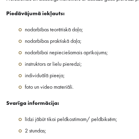
Piedāvājumā iekļauts:
nodarbības teorētiskā daļa;
nodarbības praktiskā daļa;
nodarbībai nepieciešamais aprīkojums;
instruktors ar lielu pieredzi;
individuālā pieeja;
foto un video materiāli.
Svarīga informācija:
līdzi jābūt tikai peldkostīmam/ peldbiksēm;
2 stundas;