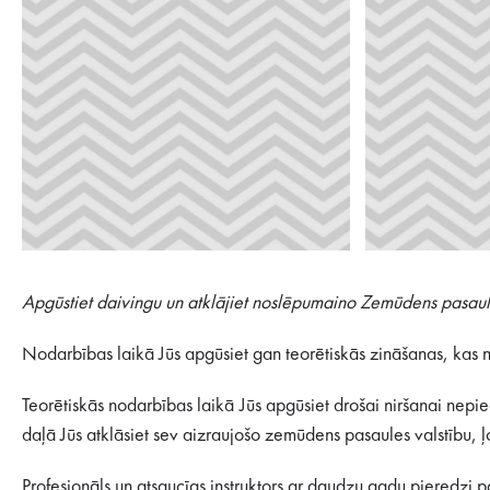
Apgūstiet daivingu un atklājiet noslēpumaino Zemūdens pasaul
Nodarbības laikā Jūs apgūsiet gan teorētiskās zināšanas, kas n
Teorētiskās nodarbības laikā Jūs apgūsiet drošai niršanai nepie
daļā Jūs atklāsiet sev aizraujošo zemūdens pasaules valstību, 
Profesionāls un atsaucīgs instruktors ar daudzu gadu pieredzi pa