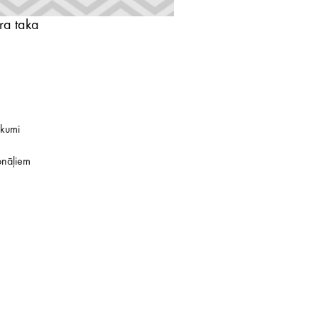
ra taka
ikumi
onāļiem