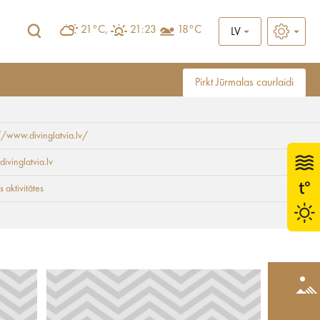
21°C,
21:23
18°C
LV
Pirkt Jūrmalas caurlaidi
//www.divinglatvia.lv/
divinglatvia.lv
 aktivitātes