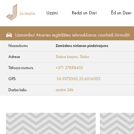
Uzzini
Redzi un Dari
Ēd un Dzer
Uzmanību! Atceries iegādāties iebraukšanas caurlaidi Jūrmalā!
Nosaukums
Zemūdens niršanas piedzīvojums
Redzi un Dari
Aktīvā atpūta
Ūdens aktivitātes
Adrese
Slokas karjers
, Sloka
Zemūdens niršanas
Tālruņa numurs
+371 27888452
GPS
56.9372360,23.6016302
Darba laiks
atvērts 24h