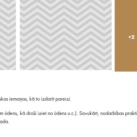
+2
kas iemaņas, kā to izdarīt pareizi.
m ūdens, kā droši iziet no ūdens u.c.). Savukārt, nodarbības prakt
gada.