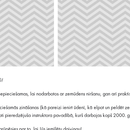
i!
epieciešamas, lai nodarbotos ar zemūdens niršanu, gan arī praktis
ciešamās zināšanas (kā pareizi ienirt ūdenī, kā elpot un peldēt ze
ļoti pieredzējuša instruktora pavadībā, kurš darbojas kopš 2000. 
rūpēsies par to, lai Jūs iemīlētu daivingu!